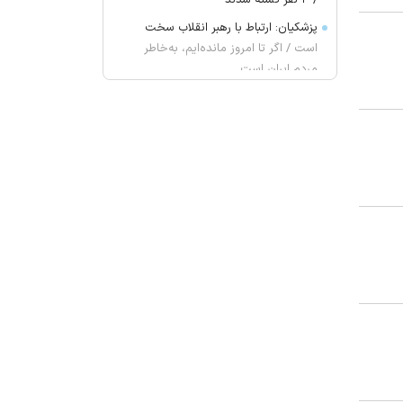
/ ۴ نفر کشته شدند
پزشکیان: ارتباط با رهبر انقلاب سخت
است / اگر تا امروز مانده‌ایم، به‌خاطر
مردم ایران است
گفت وگوی وزیران خارجه آمریکا و
انگلیس درباره ایران و تنگه هرمز
یک ادعای تازه و جنجالی؛ برای حمایت
از اینفانتینو از ما «باج‌خواهی» کردند!
«مینا» ۲ جایزه از راه ابریشم گرفت
مکمل کلسیم و ویتامین D واقعاً
می‌توانند از شکستگی جلوگیری کنند؟
نتانیاهو: چه توافق شود چه نشود،
هرآنچه برای آینده‌مان لازم باشد انجام
خواهیم داد
غریب آبادی: تفاهم ایران و عمان درباره
ترتیبات تنگه هرمز در آستانه نهایی
شدن است