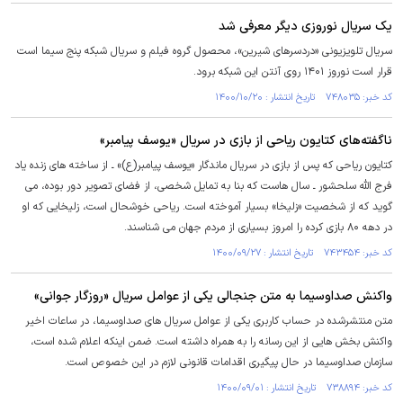
یک سریال نوروزی دیگر معرفی شد
سریال تلویزیونی «دردسرهای شیرین»، محصول گروه فیلم و سریال شبکه پنج سیما است
قرار است نوروز ۱۴۰۱ روی آنتن این شبکه برود.
کد خبر: ۷۴۸۰۳۵ تاریخ انتشار : ۱۴۰۰/۱۰/۲۰
ناگفته‌های کتایون ریاحی از بازی در سریال «یوسف پیامبر»
کتایون ریاحی که پس از بازی در سریال ماندگار «یوسف پیامبر(ع)» ـ از ساخته های زنده یاد
فرج الله سلحشور ـ سال هاست که بنا به تمایل شخصی، از فضای تصویر دور بوده، می
گوید که از شخصیت «زلیخا» بسیار آموخته است. ریاحی خوشحال است، زلیخایی که او
در دهه ۸۰ بازی کرده را امروز بسیاری از مردم جهان می شناسند.
کد خبر: ۷۴۳۴۵۴ تاریخ انتشار : ۱۴۰۰/۰۹/۲۷
واکنش صداوسیما به متن جنجالی یکی از عوامل سریال «روزگار جوانی»
متن منتشرشده در حساب کاربری یکی از عوامل سریال های صداوسیما، در ساعات اخیر
واکنش بخش هایی از این رسانه را به همراه داشته است. ضمن اینکه اعلام شده است،
سازمان صداوسیما در حال پیگیری اقدامات قانونی لازم در این خصوص است.
کد خبر: ۷۳۸۸۹۴ تاریخ انتشار : ۱۴۰۰/۰۹/۰۱