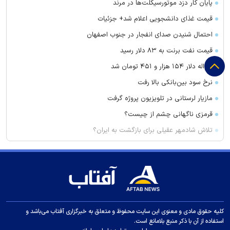
پایان کار دزد موتورسیکلت‌ها در مرند
قیمت غذای دانشجویی اعلام شد+ جزئیات
احتمال شنیدن صدای انفجار در جنوب اصفهان
قیمت نفت برنت به ۸۳ دلار رسید
حواله دلار ۱۵۴ هزار و ۴۵۱ تومان شد
نرخ سود بین‌بانکی بالا رفت
مازیار لرستانی در تلویزیون پروژه گرفت
قرمزی ناگهانی چشم از چیست؟
تلاش شادمهر عقیلی برای بازگشت به ایران؟
ولتاژ ایده‌آل باتری خودرو چقدر است؟
مهار آتش در اطراف غار هامپوئیل مراغه
تیم جدید جنپو به کمک استقلال آمد؟
کشف سیگار و مواد مخدر در میانه
آماده‌سازی تیم ملی MMA برای بازی‌های آسیایی در منطقه آزاد ارس
کلیه حقوق مادی و معنوی این سایت محفوظ و متعلق به خبرگزاری آفتاب می‌باشد و
استفاده از آن با ذکر منبع بلامانع است.