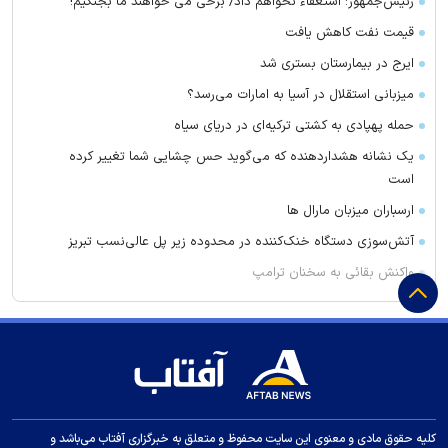
رئیس‌جمهور: استعفاء نخواهم داد/ برخی می خواهند ما بجنگیم!
قیمت نفت کاهش یافت
ایرج در بیمارستان بستری شد
میزبانی استقلال در آسیا به امارات می‌رسد؟
حمله پهپادی به کشتی ترکیه‌ای در دریای سیاه
یک نشانه هشداردهنده که می‌گوید حس چشایی شما تغییر کرده
است
ارسباران میزبان مارال ها
آتش‌سوزی دستگاه خنک‌کننده در محدوده زیر پل عالی‌نسب تبریز
واکنش بقائی به سخنان ترامپ
وزیر خزانه داری آمریکا: در دو سال آینده تنگه هرمز بی‌اهمیت خواهد
شد
سنای آمریکا لایحه تحریم‌های گسترده انرژی روسیه را تصویب کرد
واکنش عراقچی به توافقنامه مکه
مقاومت عراق پاسخ به حملات به حشد الشعبی را به تعویق انداخت
کلیه حقوق مادی و معنوی این سایت محفوظ و متعلق به خبرگزاری آفتاب می‌باشد و