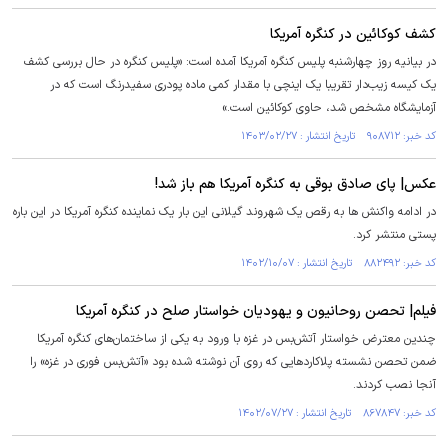
کشف کوکائین در کنگره آمریکا
در بیانیه روز چهارشنبه پلیس کنگره آمریکا آمده است: «پلیس کنگره در حال بررسی کشف
یک کیسه زیب‌دار تقریبا یک اینچی با مقدار کمی ماده پودری سفیدرنگ است که در
آزمایشگاه مشخص شد، حاوی کوکائین است.»
کد خبر: ۹۰۸۷۱۲ تاریخ انتشار : ۱۴۰۳/۰۲/۲۷
عکس| پای صادق بوقی به کنگره آمریکا هم باز شد!
در ادامه واکنش ها به رقص یک شهروند گیلانی این بار یک نماینده کنگره آمریکا در این باره
پستی منتشر کرد.
کد خبر: ۸۸۲۴۹۲ تاریخ انتشار : ۱۴۰۲/۱۰/۰۷
فیلم| تحصن روحانیون و یهودیان خواستار صلح در کنگره آمریکا
چندین معترض خواستار آتش‌بس در غزه با ورود به یکی از ساختمان‌های کنگره آمریکا
ضمن تحصن نشسته پلاکارد‌هایی که روی آن نوشته شده بود «آتش‌بس فوری در غزه» را
آنجا نصب کردند.
کد خبر: ۸۶۷۸۴۷ تاریخ انتشار : ۱۴۰۲/۰۷/۲۷