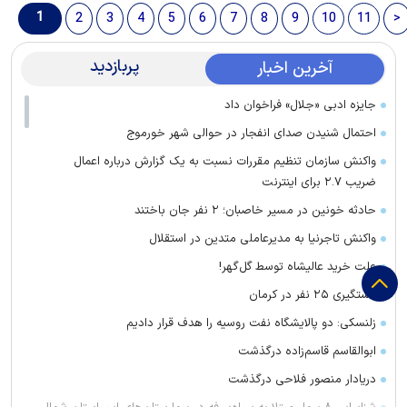
1
2
3
4
5
6
7
8
9
10
11
>
پربازدید
آخرین اخبار
جایزه ادبی «جلال» فراخوان داد
احتمال شنیدن صدای انفجار در حوالی شهر خورموج
واکنش سازمان تنظیم مقررات نسبت به یک گزارش درباره اعمال
ضریب ۲.۷ برای اینترنت
حادثه خونین در مسیر خاصبان؛ ۲ نفر جان باختند
واکنش تاجرنیا به مدیرعاملی متدین در استقلال
علت خرید عالیشاه توسط گل‌گهر!
دستگیری ۲۵ نفر در کرمان
زلنسکی: دو پالایشگاه نفت روسیه را هدف قرار دادیم
ابوالقاسم قاسم‌زاده درگذشت
دریادار منصور فلاحی درگذشت