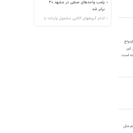
پلمب واحدهای صنفی در مشهد ۲۰
برابر شد
کدام گروههای کالایی مشمول واردات با
رویه جدید ارز اشخاص شدند؟
محسن رضایی: اجازه باز شدن مسیر
دوم در تنگه هرمز را نخواهیم داد
زدواج
 این
قیمت طلا جهانی امروز ۱۴۰۵/۰۵/۱۶
ده است،
۲ کشته و ۱۵ مجروح بر اثر تیراندازی
در یک مدرسه در تایلند
دولت یمن: ۱۷ نفر در حمله حوثی‌ها
کشته شدند
چای داغ بنوشید سرطان می‌گیرید
ترامپ: جنگ بزودی پایان می‌یابد
گفتگوی تلفنی رئیس‌جمهور فرانسه و
ولیعهد عربستان
ترکیه، عربستان و پاکستان توافقنامه
کشور‌های حوزه جنوبی خلیج فارس تقریبا ۲، عراق ۲.۵ و ترکیه هم مثل