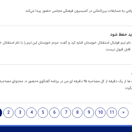
عزامی به مسابقات بین‌المللی در کمیسیون فرهنگی مجلس حضور پیدا می‌کند.
اید حفظ شود
ام تیم فوتبال استقلال خوزستان اشاره کرد و گفت: مردم خوزستان این تیم را با نام استقلال خ
 قابل قبول نیست.
عبدالناصر همتی وزیر سابق اقتصاد، نوشت: فارغ از مقدمه خبری رسانه ها از یک دقیقه از کل مصاحبه ۹۵ دقیقه ای من در برنامه گفتگوی «حضور »، 
گردد.
2
3
4
5
6
7
8
9
10
11
>