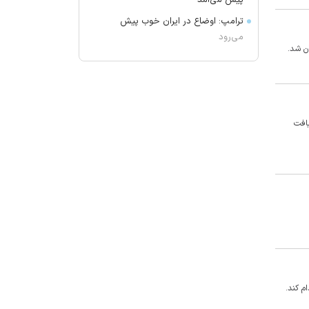
پیش می‌آمد
ترامپ: اوضاع در ایران خوب پیش
می‌رود
ن شد.
برکناری دو مقام ارشد موساد
گفتگوی تلفنی وزرای امور خارجه ایران
و موریتانی
دید افقی در زابل به ۲۵۰۰ متر کاهش
افت
یافت
آمریکا تحریم‌های جدیدی علیه کوبا
اعمال کرد
آمریکا: از پرتاب موشکی کره شمالی
مطلع هستیم
جزئیات طرح مجلس درباره تنگه هرمز
کویت دستور تعطیلی تنها مدرسه
ایرانی را صادر کرد
ضرغامی: تغییر ریل، عین بصیرت است.
م کند.
فرصت سوزی نکنیم