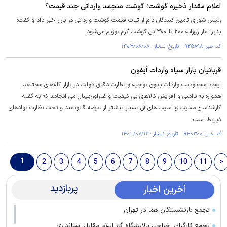
اعلام مقدار ذخیره گوشت؛ گوشت منجمد وارداتی چند قیمت؟
رئیس شورای تامین کنندگان دام از ثبات قیمت گوشت وارداتی در بازار خبر داد و گفت:
بنابر آمار روزانه ۲۰۰ تا ۳۰۰ تن گوشت گرم توزیع می‌شود.
کد خبر: ۹۴۵۸۹۸ تاریخ انتشار : ۱۴۰۳/۰۸/۰۸
قربانیان بازار سیاه واردات آیفون
ایجاد محدودیت واردات بدون توجیه و نظارت دقیق دولت در بازار کالاهای مختلف،
همواره به ناامنی و افزایش کالاهای بی کیفیت و غیراورجینال می انجامد که به گفته
کارشناسان معایب و آسیب های آن بسیار بیشتر از عرضه قانونمند و تحت نظارت نهادهای
ذیربط است.
کد خبر: ۹۴۰۳۰۰ تاریخ انتشار : ۱۴۰۳/۰۷/۱۲
1
2
3
4
5
6
7
8
9
10
11
>
پربازدید
آخرین اخبار
تجمع بازنشستگان هما در تهران
تجمع کارگران اخراجی پالایشگاه گاز ایلام مقابل استانداری