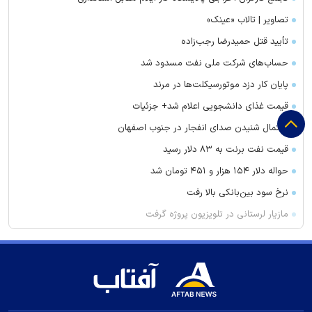
تصاویر | تالاب «عینک»
تأیید قتل حمیدرضا رجب‌زاده
حساب‌های شرکت ملی نفت مسدود شد
پایان کار دزد موتورسیکلت‌ها در مرند
قیمت غذای دانشجویی اعلام شد+ جزئیات
احتمال شنیدن صدای انفجار در جنوب اصفهان
قیمت نفت برنت به ۸۳ دلار رسید
حواله دلار ۱۵۴ هزار و ۴۵۱ تومان شد
نرخ سود بین‌بانکی بالا رفت
مازیار لرستانی در تلویزیون پروژه گرفت
قرمزی ناگهانی چشم از چیست؟
تلاش شادمهر عقیلی برای بازگشت به ایران؟
ولتاژ ایده‌آل باتری خودرو چقدر است؟
مهار آتش در اطراف غار هامپوئیل مراغه