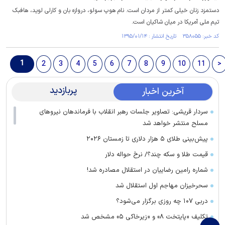
دستمزد زنان خیلی کمتر از مردان است. نام هوپ سولو، دروازه بان و کارلی لوید، هافبک
تیم ملی آمریکا در میان شاکیان است.
کد خبر: ۳۵۸۰۵۵ تاریخ انتشار : ۱۳۹۵/۰۱/۱۴
1
2
3
4
5
6
7
8
9
10
11
>
پربازدید
آخرین اخبار
سردار قریشی: تصاویر جلسات رهبر انقلاب با فرماندهان نیرو‌های
مسلح منتشر خواهد شد
پیش‌بینی طلای ۵ هزار دلاری تا زمستان ۲۰۲۶
قیمت طلا و سکه چند؟/ نرخ حواله دلار
شماره رامین رضاییان در استقلال مصادره شد!
سحرخیزان مهاجم اول استقلال شد
دربی ۱۰۷ چه روزی برگزار می‌شود؟
تکلیف «پایتخت ۸» و «زیرخاکی ۵» مشخص شد