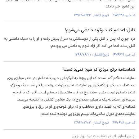
این کشور خبر دادند.
کد خبر: ۴۷۵۲۳۸ تاریخ انتشار : ۱۳۹۶/۰۶/۲۲
قاتل: اعدامم کنید وگرنه داعشی می‌شوم!
مرد جوان که پس از قتل یکی از دوستانش به سراغ پدرش رفت و او را به سبک داعشی به
قتل رساند ادعا می کند اگر آزاد شوم به داعش می پیوندم.
کد خبر: ۴۷۴۶۲۱ تاریخ انتشار : ۱۳۹۶/۰۶/۲۰
شناسنامه برای مردی که هیچ نمی‌دانست!
نمایشنامه «آدم آدم است» که این روزها به کارگردانی حبیب‌اله دانش در تئاتر مولوی روی
صحنه است، یکی از تکنیکی‌ترین نمایشنامه‌های برتولت برشت، با تم ضد جنگ و بازگو
کننده داستان ‏غربت بشری ساده‌لوح در قرن ماشین‌زده بیستم است. اثری که با فرجام
سرسام‌آور استحاله یک ماهیگیر ساده‌لوح به یک ماشین ‏کشتار، به نتیجه می‌رسد.
غمنامه‌ای که به قصد داوری مخاطب و نه برای غوطه‌وری او در زرق و برق‌‌های
نمایشنامه‌های دوران سانتی‌مانتالیسم بورژوایی نوشته شده است. ‏
کد خبر: ۴۴۰۶۷۸ تاریخ انتشار : ۱۳۹۶/۰۲/۰۲
اولین اتفاق نادر در تعطیلات عید بهار چین