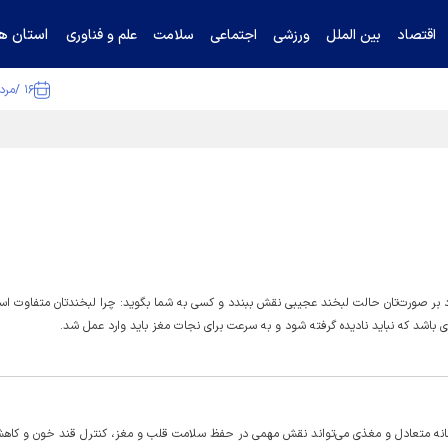
استان ها
اقتصاد
بین الملل
ورزشی
اجتماعی
سلامت
علم و فناوری
۱۶ /مرداد /۱۴۰۵
ا تکذیب کرد
دارد بر صورت‌تان حالت لبخند عجیبی نقش ببندد و کسی به شما بگوید: چرا لبخندتان متفاوت ا
ی باشد که نباید نادیده گرفته شود و به سرعت برای نجات مغز باید وارد عمل شد.
انه متعادل و مغذی می‌تواند نقش مهمی در حفظ سلامت قلب و مغز، کنترل قند خون و کا