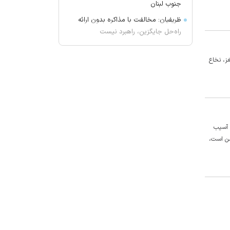
جنوب لبنان
ظریفیان: مخالفت با مذاکره بدون ارائه
راه‌حل جایگزین، راهبرد نیست
دکل‌ها قد می‌کشند
جریان خون به مغز، نخاع
آمریکا و اسرائیل سامانه «پیکان» را
آزمایش کردند
هیچ واژه‌ای برای توصیف مسی وجود
ندارد
واردات نفت آمریکا از عربستان صفر شد
 آسیب
شماره یک استقلال دوباره بی‌رقیب شد!
من است،
به چه علت کودکان دچار فشارخون
می‌شوند؟
مهار آتش‌سوزی در ساختمان ۵‌طبقه
تبریز
تصادف مرگبار پژو پارس و ساینا در
اصفهان؛ ۷ کشته و مصدوم