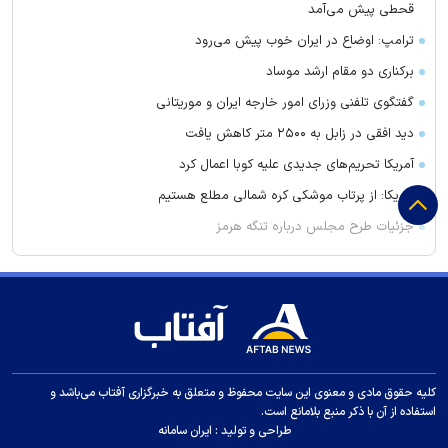
قحطی پیش می‌آمد
ترامپ: اوضاع در ایران خوب پیش می‌رود
برکناری دو مقام ارشد موساد
گفتگوی تلفنی وزرای امور خارجه ایران و موریتانی
دید افقی در زابل به ۲۵۰۰ متر کاهش یافت
آمریکا تحریم‌های جدیدی علیه کوبا اعمال کرد
آمریکا: از پرتاب موشکی کره شمالی مطلع هستیم
جزئیات طرح مجلس درباره تنگه هرمز
کویت دستور تعطیلی تنها مدرسه ایرانی را صادر کرد
ضرغامی: تغییر ریل، عین بصیرت است. فرصت سوزی نکنیم
زنوزق؛ نگین پلکانی آذربایجان
جدیدترین فیلم مانی حقیقی در جشنواره نیویورک
کلاهبرداری و پولشویی در قالب شرکت مهاجرتی به کانادا
کلیه حقوق مادی و معنوی این سایت محفوظ و متعلق به خبرگزاری آفتاب می‌باشد و
استفاده از آن با ذکر منبع بلامانع است.
این درد‌ها را در سنین رشد کودکان جدی بگیرید
طراحی و تولید :
ایران سامانه
سرپرست سابق استقلال مربی پیکان شد