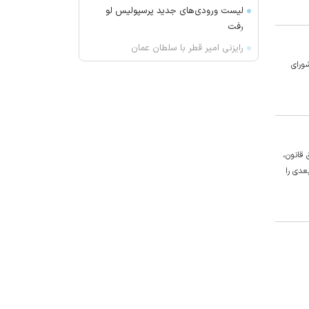
لیست ورودی‌های جدید پرسپولیس لو
رفت
رایزنی امیر قطر با سلطان عمان
ورای
روس‌اتم: تعداد کل متخصصان روسی
در نیروگاه هسته‌ای بوشهر به ۲۵ نفر
رسیده است
پزشکیان: دشمن کسانی را ترور می‌کنند
که گره‌گشای مشکلات جامعه ما
هستند
قانون،
عدی را
نتانیاهو: تا من نخست وزیرم کشور
فلسطینی تشکیل نخواهد شد | ایران به
اسرائیل حمله نخواهد کرد
هشدار قرمز هواشناسی؛ گرمای
خوزستان از ۵۰ درجه فراتر می‌رود
سرتیپ جهانشاهی: مرز‌ها با حضور
یگان‌های واکنش سریع دارای امنیت
پایدار است