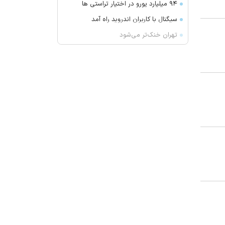
۹۴ میلیارد یورو در اختیار تراستی ها
سیگنال با کاربران اندروید راه آمد
تهران خنک‌تر می‌شود
بقایای یک جسد در ارتفاعات شمیرانات
کشف شد
پیکاپ برقی ارزان فورد در راه بازار
عبور ۳۳ کشتی از طریق تنگه هرمز در
یک هفته
همراه با فیلم‌های آخر هفته تلویزیون؛
از «غلاف تمام فلزی» تا «پست»
دستگیری نزدیک به ۳ هزار سارق در
آذربایجان‌شرقی
با این روتین صبحگاهی به جنگ دیابت
و بیماری قلبی بروید
کاهش تلفات برق با اجرای طرح
«مهتاب» در کلیبر