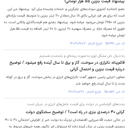
پیشنهاد قیمت بنزین ۵۵ هزار تومانی!
عضو اتحادیه کشوری سوخت‌های جایگزین و خدمات وابسته بیان کرد: پیشنهاد من این
است که برای هر فرد ایرانی بالای ۱۸ سال معادل ۲۰ لیتر بنزین با متوسط قیمت یارانه‌ای
بنزین که ۲۲۵۰ تومان می‌شود عرضه شود. پیشنهاد بعدی هم قیمت‌گذاری پلکانی است، به
طوری که مصرف مازاد بر مصرف سهمیه ۲۰ لیتری، تا ۶۰ لیتر اضافه به قیمت ۵۵ هزار
تومان عرضه شود.
کد خبر: ۹۵۱۴۹۱ تاریخ انتشار : ۱۴۰۳/۰۹/۰۳
به دنبال حل مشکل تورم به صورت ریشه‌ای و بلندمدت هستیم
قائم‌پناه: ناترازی در سوخت، گاز و برق تا سال آینده رفع میشود / توضیح
درباره قیمت بنزین و احتمال گرانی
معاون اجرایی رئیس جمهور گفت: ناترازی‌های انرژی در بخش سوخت، گاز و برق در کوتاه
مدت یا تا سال آینده رفع خواهد شد.
کد خبر: ۹۵۰۸۵۲ تاریخ انتشار : ۱۴۰۳/۰۸/۳۰
بحث‌های کارشناسی در دولت برای قیمت حامل‌های انرژی در جریان است
گرانی ۴۰ درصدی بنزی در راه است؟ / توضیح سخنگوی دولت
در حالی حجت الله میرزایی اقتصاددان نزدیک به دولت خبر از افزایش احتمالی ۳۰ تا ۴۰
درصدی قیمت بنزین در سال آینده داده که مسئولان امر تاکنون همه خبر‌های مربوط به