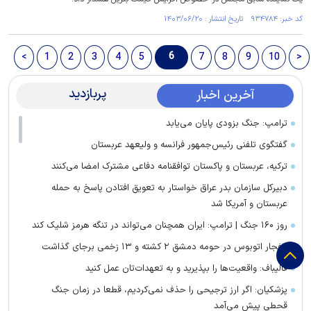
کد خبر: ۹۳۴۷۸۴ تاریخ انتشار : ۱۴۰۳/۰۶/۲۰
6
<
1
2
3
4
5
7
8
9
10
>
پربازدید
آخرین اخبار
ترامپ: جنگ بزودی پایان می‌یابد
گفتگوی تلفنی رئیس‌جمهور فرانسه و ولیعهد عربستان
ترکیه، عربستان و پاکستان توافقنامه دفاعی مشترک امضا می‌کنند
دبیرکل سازمان بدر عراق خواستار به تعویق افتادن پاسخ به حمله
عربستان و آمریکا شد
روز ۱۶۰ جنگ | ترامپ: ایران همچنان می‌تواند در تنگه هرمز شلیک کند
انفجار اتوبوس در حومه دمشق ۲ کشته و ۱۳ زخمی برجای گذاشت
قالیباف: واقعیت‌ها را بپذیرید و به تعهدات‌تان عمل کنید
پزشکیان: اگر ارز ترجیحی را حذف نمی‌کردیم، قطعا در زمان جنگ
قحطی پیش می‌آمد