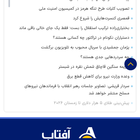
تصویب کلیات طرح تنگه هرمز در کمیسیون امنیت ملی
قمصری کنسرت‌هایش را شروع کرد
بختیاری‌زاده ترکیب استقلال را بست؛ فقط یک جای خالی باقی ماند
دستیاران نکونام در تراکتور چه کسانی هستند؟
پژمان جمشیدی با سریال محبوب به تلویزیون برگشت
چه سردرد‌هایی جدی هستند؟
جریمه سنگین قاچاق شمش نقره در شبستر
وعده وزارت نیرو برای کاهش قطع برق
سردار قریشی: تصاویر جلسات رهبر انقلاب با فرماندهان نیرو‌های
مسلح منتشر خواهد شد
پیش‌بینی طلای ۵ هزار دلاری تا زمستان ۲۰۲۶
قیمت طلا و سکه چند؟/ نرخ حواله دلار
شماره رامین رضاییان در استقلال مصادره شد!
سحرخیزان مهاجم اول استقلال شد