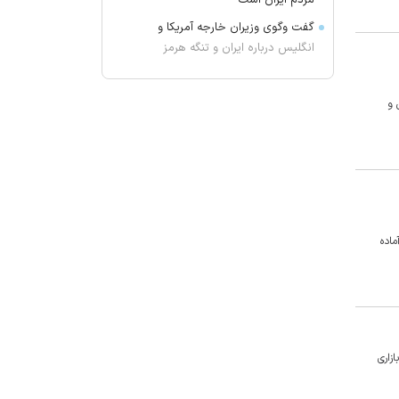
مردم ایران است
گفت وگوی وزیران خارجه آمریکا و
انگلیس درباره ایران و تنگه هرمز
یک ادعای تازه و جنجالی؛ برای حمایت
از اینفانتینو از ما «باج‌خواهی» کردند!
 و
«مینا» ۲ جایزه از راه ابریشم گرفت
مکمل کلسیم و ویتامین D واقعاً
می‌توانند از شکستگی جلوگیری کنند؟
نتانیاهو: چه توافق شود چه نشود،
هرآنچه برای آینده‌مان لازم باشد انجام
خواهیم داد
ماده
غریب آبادی: تفاهم ایران و عمان درباره
ترتیبات تنگه هرمز در آستانه نهایی
شدن است
برنده واقعی تیم ملی در جام جهانی
یک پرسپولیسی بود!
و بازاری
۵ تغییر ساده برای افزایش گردش