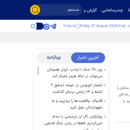
چندرسانه‌ایی
گزارش و گفت‌وگو
۲۲:۵۸:۱۹
Friday 07 August 2026
پربازدید
آخرین اخبار
روز ۱۶۰ جنگ | ترامپ: ایران همچنان
می‌تواند در تنگه هرمز شلیک کند
انفجار اتوبوس در حومه دمشق ۲
سلمان را
کشته و ۱۳ زخمی برجای گذاشت
که الان
قالیباف: واقعیت‌ها را بپذیرید و به
د با
تعهدات‌تان عمل کنید
پزشکیان: اگر ارز ترجیحی را حذف
نمی‌کردیم، قطعا در زمان جنگ قحطی