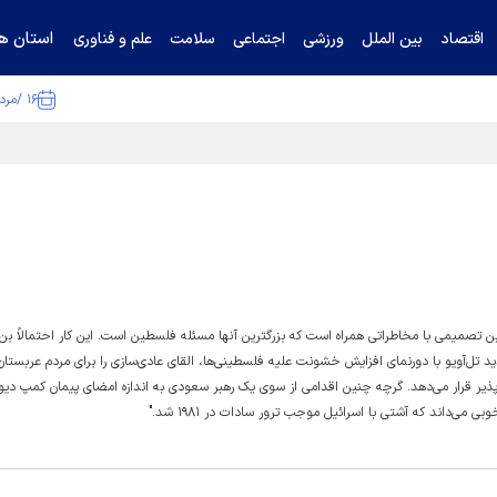
استان ها
اقتصاد
بین الملل
ورزشی
اجتماعی
سلامت
علم و فناوری
۱۶ /مرداد /۱۴۰۵
نین تصمیمی با مخاطراتی همراه است که بزرگترین آنها مسئله فلسطین است. این کار احتمالاً بن 
 تل‌آویو با دورنمای افزایش خشونت علیه فلسطینی‌ها، القای عادی‌سازی را برای مردم عربستان 
ذیر قرار می‌دهد. گرچه چنین اقدامی از سوی یک رهبر سعودی به اندازه امضای پیمان کمپ دیوی
‌داند که آشتی با اسرائیل موجب ترور سادات در ۱۹۸۱ شد."