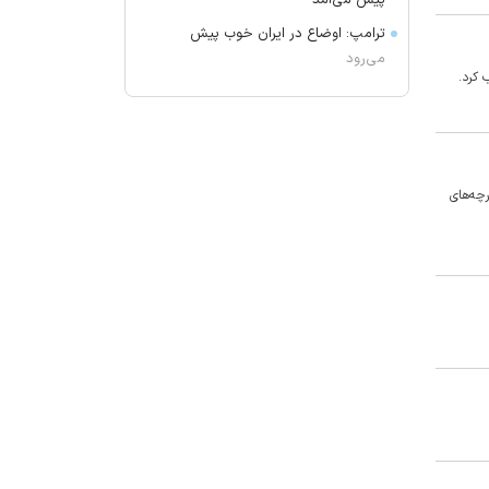
پیش می‌آمد
ترامپ: اوضاع در ایران خوب پیش
می‌رود
 کرد.
برکناری دو مقام ارشد موساد
گفتگوی تلفنی وزرای امور خارجه ایران
و موریتانی
دید افقی در زابل به ۲۵۰۰ متر کاهش
ی پارچه‌های
یافت
آمریکا تحریم‌های جدیدی علیه کوبا
اعمال کرد
آمریکا: از پرتاب موشکی کره شمالی
مطلع هستیم
جزئیات طرح مجلس درباره تنگه هرمز
کویت دستور تعطیلی تنها مدرسه
ایرانی را صادر کرد
ضرغامی: تغییر ریل، عین بصیرت است.
فرصت سوزی نکنیم