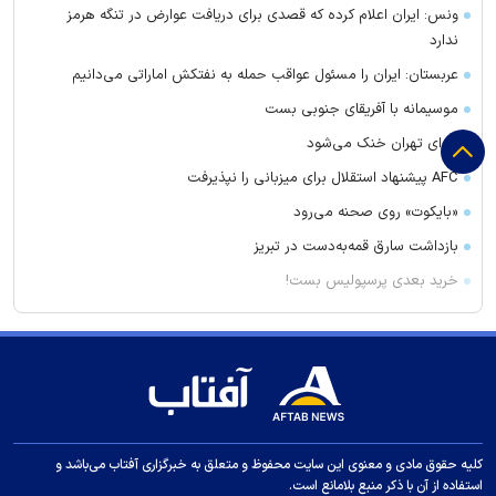
ونس: ایران اعلام کرده که قصدی برای دریافت عوارض در تنگه هرمز
ندارد
عربستان: ایران را مسئول عواقب حمله به نفتکش اماراتی می‌دانیم
موسیمانه با آفریقای جنوبی بست
هوای تهران خنک می‌شود
AFC پیشنهاد استقلال برای میزبانی را نپذیرفت
«بایکوت» روی صحنه می‌رود
بازداشت سارق قمه‌به‌دست در تبریز
خرید بعدی پرسپولیس بست!
سخنگوی ارتش: نظم ایرانی حاکم بر تنگه هرمز غیرقابل بازگشت است
ذوالقدر: آمریکا تا رفتارش را تصحیح نکند تنگه هرمز باز نخواهد شد
آنتونی کنی درگذشت
محل میزبانی استقلال و پرسپولیس در لیگ برتر
پیوس: توقع ما از تارتار قهرمانی است
کلیه حقوق مادی و معنوی این سایت محفوظ و متعلق به خبرگزاری آفتاب می‌باشد و
استفاده از آن با ذکر منبع بلامانع است.
سوسن پرور: دیگر «عاشق» حرفه‌ام نیستم