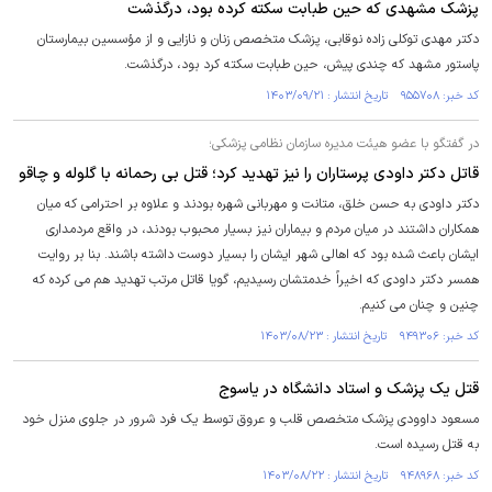
پزشک مشهدی که حین طبابت سکته کرده بود، درگذشت
دکتر مهدی توکلی زاده نوقابی، پزشک متخصص زنان و نازایی و از مؤسسین بیمارستان
پاستور مشهد که چندی پیش، حین طبابت سکته کرد بود، درگذشت.
کد خبر: ۹۵۵۷۰۸ تاریخ انتشار : ۱۴۰۳/۰۹/۲۱
در گفتگو با عضو هیئت مدیره سازمان نظامی پزشکی؛
قاتل دکتر داودی پرستاران را نیز تهدید کرد؛ قتل بی رحمانه با گلوله و چاقو
دکتر داودی به حسن خلق، متانت و مهربانی شهره بودند و علاوه بر احترامی که میان
همکاران داشتند در میان مردم و بیماران نیز بسیار محبوب بودند، در واقع مردمداری
ایشان باعث شده بود که اهالی شهر ایشان را بسیار دوست داشته باشند. بنا بر روایت
همسر دکتر داودی که اخیراً خدمتشان رسیدیم، گویا قاتل مرتب تهدید هم می کرده که
چنین و چنان می کنیم.
کد خبر: ۹۴۹۳۰۶ تاریخ انتشار : ۱۴۰۳/۰۸/۲۳
قتل یک پزشک و استاد دانشگاه در یاسوج
مسعود داوودی پزشک متخصص قلب و عروق توسط یک فرد شرور در جلوی منزل خود
به قتل رسیده است.
کد خبر: ۹۴۸۹۶۸ تاریخ انتشار : ۱۴۰۳/۰۸/۲۲