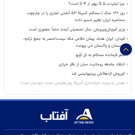
چرا اینترنت ۵ G بهتر از ۴ G است؟
روز ۱۶۲ جنگ | سنتکام: آمریکا ۵۳ کشتی تجاری را در چارچوب
محاصره ایران تغییر مسیر داده
وزیر آموزش‌وپرورش: سال تحصیلی آینده حتماً حضوری است
فیدان: ایران هدف پیمان دفاعی مکه نیست/مصر به جمع ترکیه،
عربستان و پاکستان می پیوندد
سفر فرمانده سنتکام به تل آویو
انتقاد جامعه روحانیت مبارز از باقر خرازی
کوروش اژدهاکش پرسپولیسی شد
همتی به وزارت خزانه‌داری آمریکا: پول‌هایمان دست خودمان است!
لبنان یک افسر عالی رتبه ارتش حکومت بشار اسد را دستگیر کرد
سرمایه‌گذاری ۱.۳ میلیارد دلاری امارات برای توسعه ناوگان نفت و گاز
پزشکیان: بهترین زمان برای دستیابی به توافق، شرایط کنونی است
با این شام خوشمزه کلسترول بد خود را پایین بیاورید
تفاهم‌نامه همکاری شورای شهر و دانشگاه تبریز امضا شد