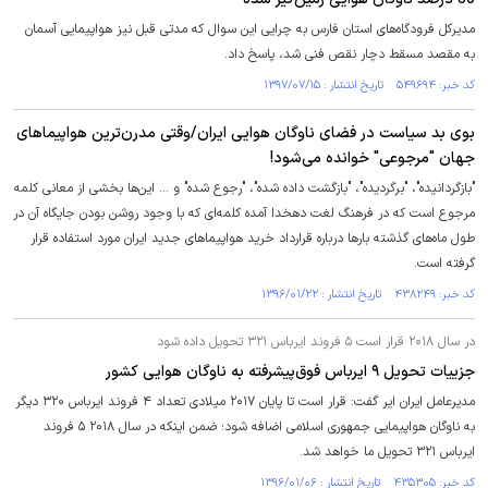
مدیرکل فرودگاه‌های استان فارس به چرایی این سوال که مدتی قبل نیز هواپیمایی آسمان
به مقصد مسقط دچار نقص فنی شد، پاسخ داد.
کد خبر: ۵۴۹۶۹۴ تاریخ انتشار : ۱۳۹۷/۰۷/۱۵
بوی بد سیاست در فضای ناوگان هوایی ایران/وقتی مدرن‌ترین هواپیماهای
جهان "مرجوعی" خوانده می‌شود!
"بازگردانیده"، "برگردیده"، "بازگشت داده شده"، "رجوع شده" و ... این‌ها بخشی از معانی کلمه
مرجوع است که در فرهنگ لغت دهخدا آمده کلمه‌ای که با وجود روشن بودن جایگاه آن در
طول ماه‌های گذشته بارها درباره قرارداد خرید هواپیماهای جدید ایران مورد استفاده قرار
گرفته است.
کد خبر: ۴۳۸۲۴۹ تاریخ انتشار : ۱۳۹۶/۰۱/۲۲
در سال ۲۰۱۸ قرار است ۵ فروند ایرباس ۳۲۱ تحویل داده شود
جزییات تحویل ۹ ایرباس فوق‌پیشرفته به ناوگان هوایی کشور
مدیرعامل ایران ایر گفت: قرار است تا پایان ۲۰۱۷ میلادی تعداد ۴ فروند ایرباس ۳۲۰ دیگر
به ناوگان هواپیمایی جمهوری اسلامی اضافه شود؛ ضمن اینکه در سال ۲۰۱۸ ۵ فروند
ایرباس ۳۲۱ تحویل ما خواهد شد.
کد خبر: ۴۳۵۳۰۵ تاریخ انتشار : ۱۳۹۶/۰۱/۰۶