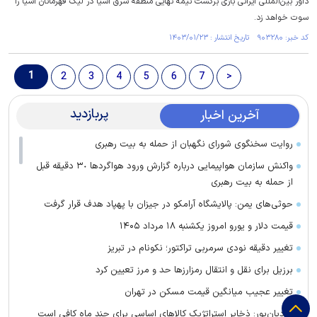
داور بین‌المللی ایرانی بازی برگشت نیمه نهایی منطقه شرق آسیا در لیگ قهرمانان آسیا را
سوت خواهد زد.
کد خبر: ۹۰۳۲۸۰ تاریخ انتشار : ۱۴۰۳/۰۱/۲۳
1
2
3
4
5
6
7
>
پربازدید
آخرین اخبار
روایت سخنگوی شورای نگهبان از حمله به بیت رهبری
واکنش سازمان هواپیمایی درباره گزارش ورود هواگرد‌ها ٣٠ دقیقه قبل
از حمله به بیت رهبری
حوثی‌های یمن: پالایشگاه آرامکو در جیزان با پهپاد هدف قرار گرفت
قیمت دلار و یورو امروز یکشنبه ۱۸ مرداد ۱۴۰۵
تغییر دقیقه نودی سرمربی تراکتور؛ نکونام در تبریز
برزیل برای نقل‌ و انتقال رمزارز‌ها حد و مرز تعیین کرد
تغییر عجیب میانگین قیمت مسکن در تهران
هادیان‌پور: ذخایر استراتژیک کالا‌های اساسی برای چند ماه کافی است