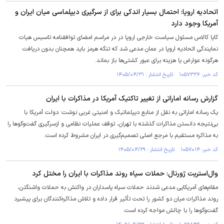
اتحادیه اروپا: احتمال بسیار اندکی برای از سرگیری دیپلماسی میان ایران و
آمریکا وجود دارد
کایا کالاس مسئول سیاست خارجی اروپا در در مراسم امضای توافقنامه تاسیس هیات
نمایندگی اتحادیه اروپا در عمان مدعی شد که تنگه هرمز باید همچنان بدون دریافت
هرگونه عوارض یا هزینه برای عبور کشتی‌ها باز بماند.
کد خبر: ۱۰۵۷۳۳۶ تاریخ انتشار : ۱۴۰۵/۰۴/۳۱
گزارش رسانه اماراتی از تغییر تاکتیک آمریکا در مذاکرات با ایران
یک رسانه اماراتی به نقل از منابع دیپلماتیک و امنیتی غربی نوشت: دولت آمریکا با
بی‌نتیجه دانستن مذاکرات گذشته با تهران، توقف عملیات نظامی و ازسرگیری گفت‌وگوها را
به مذاکره مستقیم با مرجع اصلی تصمیم‌گیری در ایران مشروط کرده است.
کد خبر: ۱۰۵۷۰۱۴ تاریخ انتشار : ۱۴۰۵/۰۴/۲۹
وال‌استریت ژورنال: حملات سپاه روند مذاکرات با ایران را مختل کرد
مقام‌های آمریکایی مدعی شدند حملات سپاه پاسداران در واکنش به حملات واشنگتن،
روند مذاکرات میان دو کشور را تحت تأثیر قرار داده و تلاش مذاکره‌کنندگان برای پیشبرد
گفت‌و‌گو‌ها را با چالش مواجه کرده است.