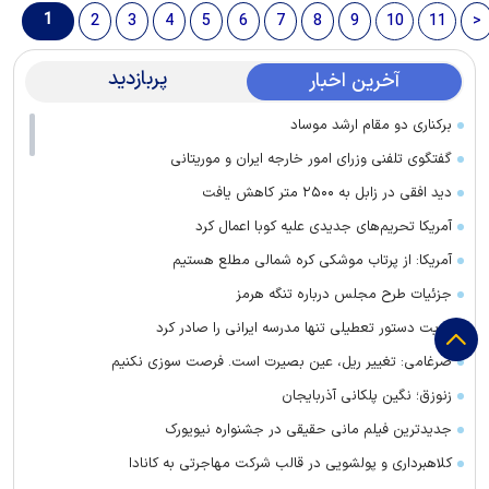
1
2
3
4
5
6
7
8
9
10
11
>
پربازدید
آخرین اخبار
برکناری دو مقام ارشد موساد
گفتگوی تلفنی وزرای امور خارجه ایران و موریتانی
دید افقی در زابل به ۲۵۰۰ متر کاهش یافت
آمریکا تحریم‌های جدیدی علیه کوبا اعمال کرد
آمریکا: از پرتاب موشکی کره شمالی مطلع هستیم
جزئیات طرح مجلس درباره تنگه هرمز
کویت دستور تعطیلی تنها مدرسه ایرانی را صادر کرد
ضرغامی: تغییر ریل، عین بصیرت است. فرصت سوزی نکنیم
زنوزق؛ نگین پلکانی آذربایجان
جدیدترین فیلم مانی حقیقی در جشنواره نیویورک
کلاهبرداری و پولشویی در قالب شرکت مهاجرتی به کانادا