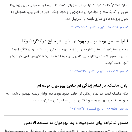
"جارد کوشنر" داماد دونالد ترامپ در اظهاراتی گفت که عربستان سعودی برای یهودی‌ها
امن‌تر از آمریکاست و دولتمردان سعودی با وجود جنگ اخیر در اسراییل، همچنان به
دنبال پرونده عادی سازی رابطه با اسراییل اند.
کد خبر: ۸۷۰۴۹۱ تاریخ انتشار : ۱۴۰۲/۰۸/۰۸
فیلم| تحصن روحانیون و یهودیان خواستار صلح در کنگره آمریکا
چندین معترض خواستار آتش‌بس در غزه با ورود به یکی از ساختمان‌های کنگره آمریکا
ضمن تحصن نشسته پلاکارد‌هایی که روی آن نوشته شده بود «آتش‌بس فوری در غزه» را
آنجا نصب کردند.
کد خبر: ۸۶۷۸۴۷ تاریخ انتشار : ۱۴۰۲/۰۷/۲۷
ایلان ماسک: در تمام زندگی ام حامی یهودیان بوده ام
ایلان ماسک گفت: در تمام زندگی‌اش حامی یهود بوده، نام اولش ریشه یهودی داشته، به
مدرسه ابتدایی یهودی رفته و تاکنون دو بار به اسرائیل سفرکرده است.
کد خبر: ۸۶۴۵۵۳ تاریخ انتشار : ۱۴۰۲/۰۷/۱۳
دستور نتانیاهو برای ممنوعیت ورود یهودیان به مسجد الاقصی
نخست وزیر رژیم صهیونیستی پس از تشدید درگیری‌ها میان فلسطینیان و صهیونیست‌ها