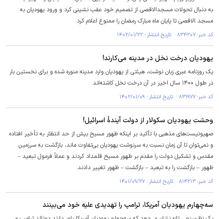
به دنبال تحولات مسجدالاقصی از تصمیم خود عقب نشینی کرد و ورود یهودیان به
مسجد الاقصی تا پایان ماه مبارک رمضان را ممنوع اعلام کرد.
کد خبر: ۸۳۴۲۰۷ تاریخ انتشار : ۱۴۰۲/۰۱/۲۲
یهودیان درخت نخل در مدینه می‌کارند!
یک روزنامه عبری زبان نوشت، هیئتی از یهودیان وارد مدینه منوره شده و برای نخستین بار
در طول ۱۴۰۰ سال اخیر در آن درخت نخل کاشته‌اند.
کد خبر: ۸۳۱۹۷۷ تاریخ انتشار : ۱۴۰۲/۰۱/۰۹
وحشت یهودیان سکولار از دولت آیندۀ اسرائیل!
صهیونیست‌های مذهبی با تأکید بر اینکه ظهور مسیح بیش از حد انتظار به تأخیر افتاده
و نمی‌توان تا آن زمان نسبت به سرنوشت یهودیان بی‌تفاوت ماند، بازگشت به سرزمین
مقدس و تشکیل دولت را مقدم بر ظهور مسیح قلمداد کردند و عملاً فرمول تبعید –
ظهور – بازگشت را به تبعید – بازگشت – ظهور تغییر دادند.
کد خبر: ۸۱۴۲۱۳ تاریخ انتشار : ۱۴۰۱/۰۹/۲۷
سه‌چهارم یهودیان آمریکا، ترامپ را تهدیدی علیه خود می‌بینند
یک نظرسنجی تازه نشان می‌دهد که سه‌چهارم یهودیان آمریکا باور دارند دونالد ترامپ و