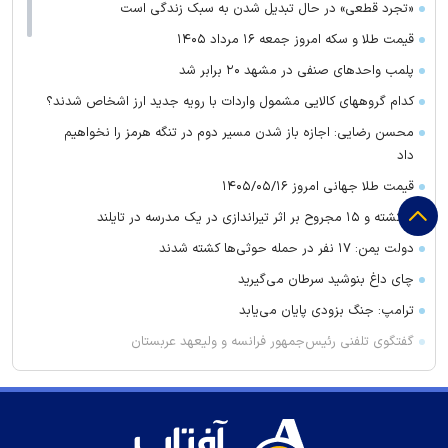
«تجرد قطعی» در حال تبدیل شدن به سبک زندگی است
قیمت طلا و سکه امروز جمعه ۱۶ مرداد ۱۴۰۵
پلمب واحدهای صنفی در مشهد ۲۰ برابر شد
کدام گروههای کالایی مشمول واردات با رویه جدید ارز اشخاص شدند؟
محسن رضایی: اجازه باز شدن مسیر دوم در تنگه هرمز را نخواهیم
داد
قیمت طلا جهانی امروز ۱۴۰۵/۰۵/۱۶
۲ کشته و ۱۵ مجروح بر اثر تیراندازی در یک مدرسه در تایلند
دولت یمن: ۱۷ نفر در حمله حوثی‌ها کشته شدند
چای داغ بنوشید سرطان می‌گیرید
ترامپ: جنگ بزودی پایان می‌یابد
گفتگوی تلفنی رئیس‌جمهور فرانسه و ولیعهد عربستان
ترکیه، عربستان و پاکستان توافقنامه دفاعی مشترک امضا می‌کنند
دبیرکل سازمان بدر عراق خواستار به تعویق افتادن پاسخ به حمله
عربستان و آمریکا شد