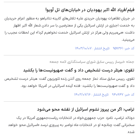
فیلم/فریاد الله اکبر یهودیان در خیابان‌های تل آویو!
در جریان تظاهرات یهودیان حریدی علیه تلاش‌های کابینه نتانیاهو به منظور اعزام حریدیان
به خدمت اجباری در ارتش اسرائیل یکی از معترضین با سر دادن شعار الله اکبر اظهار
داشت: «می‌میریم ولی هرکز در ارتش اسرائیل خدمت نخواهیم کرد!» این لحظات عجیب را
می‌بینید.
کد خبر: ۹۵۹۳۶۱ تاریخ انتشار : ۱۴۰۳/۱۰/۰۷
جمله خبرساز رییس سابق شورای سیاستگذاری ائمه جمعه:
تقوی: هیتلر درست تشخیص داد و گفت صهیونیست‌ها را بکشید
تقوی، رییس سابق ستاد نماز جمعه روی آنتن زنده تلویزیون گفت: هیتلر درست تشخیص
داد و گفت صهیونیست‌ها را بکشید؛ فتنه آینده اسرائیلی در آمریکا خواهد بود.
کد خبر: ۹۴۰۹۴۷ تاریخ انتشار : ۱۴۰۳/۰۷/۱۶
ترامپ: اگر من پیروز نشوم اسرائیل از نقشه محو می‌شود
دونالد ترامپ، نامزد حزب جمهوری‌خواه در انتخابات ریاست‌جمهوری آمریکا در یک
سخنرانی گفت چنانچه او در انتخابات ماه نوامبر به پیروزی نرسد «اسرائیل محو خواهد
شد».