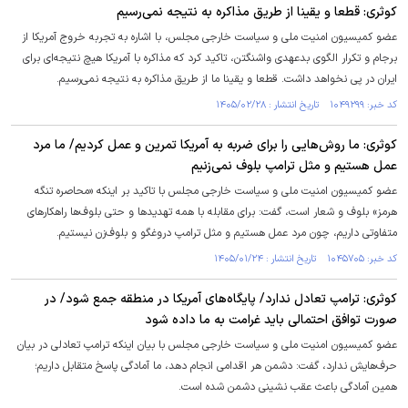
کوثری: قطعا و یقینا از طریق مذاکره به نتیجه نمی‌رسیم
عضو کمیسیون امنیت ملی و سیاست خارجی مجلس، با اشاره به تجربه خروج آمریکا از
برجام و تکرار الگوی بدعهدی واشنگتن، تاکید کرد که مذاکره با آمریکا هیچ نتیجه‌ای برای
ایران در پی نخواهد داشت. قطعا و یقینا ما از طریق مذاکره به نتیجه نمی‌رسیم.
کد خبر: ۱۰۴۹۲۹۹ تاریخ انتشار : ۱۴۰۵/۰۲/۲۸
کوثری: ما روش‌هایی را برای ضربه به آمریکا تمرین و عمل کردیم/ ما مرد
عمل هستیم و مثل ترامپ بلوف نمی‌زنیم
عضو کمیسیون امنیت ملی و سیاست خارجی مجلس با تاکید بر اینکه «محاصره تنگه
هرمز» بلوف و شعار است، گفت: برای مقابله با همه تهدید‌ها و حتی بلوف‌ها راهکار‌های
متفاوتی داریم، چون مرد عمل هستیم و مثل ترامپ دروغگو و بلوف‌زن نیستیم.
کد خبر: ۱۰۴۵۷۰۵ تاریخ انتشار : ۱۴۰۵/۰۱/۲۴
کوثری: ترامپ تعادل ندارد/ پایگاه‌های آمریکا در منطقه جمع شود/ در
صورت توافق احتمالی باید غرامت به ما داده شود
عضو کمیسیون امنیت ملی و سیاست خارجی مجلس با بیان اینکه ترامپ تعادلی در بیان
حرف‌هایش ندارد، گفت: دشمن هر اقدامی انجام دهد، ما آمادگی پاسخ متقابل داریم؛
همین آمادگی باعث عقب نشینی دشمن شده است.