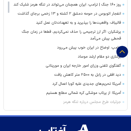
روز ۱۶۰ جنگ | ترامپ: ایران همچنان می‌تواند در تنگه هرمز شلیک کند
انفجار اتوبوس در حومه دمشق ۲ کشته و ۱۳ زخمی برجای گذاشت
قالیباف: واقعیت‌ها را بپذیرید و به تعهدات‌تان عمل کنید
پزشکیان: اگر ارز ترجیحی را حذف نمی‌کردیم، قطعا در زمان جنگ
قحطی پیش می‌آمد
ترامپ: اوضاع در ایران خوب پیش می‌رود
برکناری دو مقام ارشد موساد
گفتگوی تلفنی وزرای امور خارجه ایران و موریتانی
دید افقی در زابل به ۲۵۰۰ متر کاهش یافت
آمریکا تحریم‌های جدیدی علیه کوبا اعمال کرد
آمریکا: از پرتاب موشکی کره شمالی مطلع هستیم
جزئیات طرح مجلس درباره تنگه هرمز
کویت دستور تعطیلی تنها مدرسه ایرانی را صادر کرد
ضرغامی: تغییر ریل، عین بصیرت است. فرصت سوزی نکنیم
زنوزق؛ نگین پلکانی آذربایجان