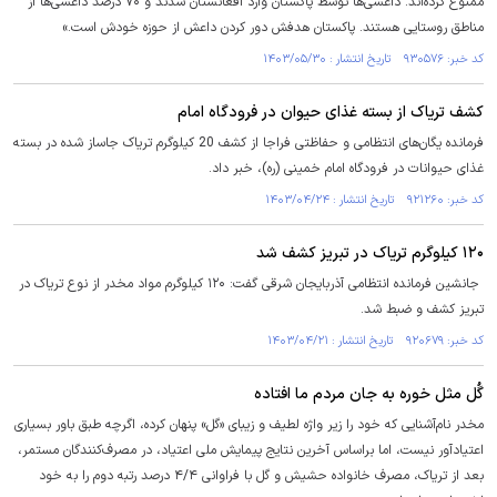
ممنوع کرده‌اند. داعشی‌ها توسط پاکستان وارد افغانستان شدند و ۷۰ درصد داعشی‌ها از
مناطق روستایی هستند. پاکستان هدفش دور کردن داعش از حوزه خودش است.»
کد خبر: ۹۳۰۵۷۶ تاریخ انتشار : ۱۴۰۳/۰۵/۳۰
کشف تریاک از بسته غذای حیوان در فرودگاه امام
فرمانده یگان‌های انتظامی و حفاظتی فراجا از کشف 20 کیلوگرم تریاک جاساز شده در بسته
غذای حیوانات در فرودگاه امام خمینی (ره)، خبر داد.
کد خبر: ۹۲۱۲۶۰ تاریخ انتشار : ۱۴۰۳/۰۴/۲۴
۱۲۰ کیلوگرم تریاک در تبریز کشف شد
جانشین فرمانده انتظامی آذربایجان شرقی گفت: ۱۲۰ کیلوگرم مواد مخدر از نوع تریاک در
تبریز کشف و ضبط شد.
کد خبر: ۹۲۰۶۷۹ تاریخ انتشار : ۱۴۰۳/۰۴/۲۱
گُل مثل خوره به جان مردم ما افتاده
مخدر نام‌آشنایی که خود را زیر واژه لطیف و زیبای «گل» پنهان کرده، اگرچه طبق باور بسیاری
اعتیادآور نیست، اما براساس آخرین نتایج پیمایش ملی اعتیاد، در مصرف‌کنندگان مستمر،
بعد از تریاک، مصرف خانواده حشیش و گل با فراوانی ۴/۴ درصد رتبه دوم را به خود