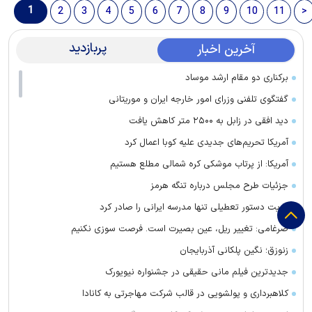
1
2
3
4
5
6
7
8
9
10
11
>
پربازدید
آخرین اخبار
برکناری دو مقام ارشد موساد
گفتگوی تلفنی وزرای امور خارجه ایران و موریتانی
دید افقی در زابل به ۲۵۰۰ متر کاهش یافت
آمریکا تحریم‌های جدیدی علیه کوبا اعمال کرد
آمریکا: از پرتاب موشکی کره شمالی مطلع هستیم
جزئیات طرح مجلس درباره تنگه هرمز
کویت دستور تعطیلی تنها مدرسه ایرانی را صادر کرد
ضرغامی: تغییر ریل، عین بصیرت است. فرصت سوزی نکنیم
زنوزق؛ نگین پلکانی آذربایجان
جدیدترین فیلم مانی حقیقی در جشنواره نیویورک
کلاهبرداری و پولشویی در قالب شرکت مهاجرتی به کانادا