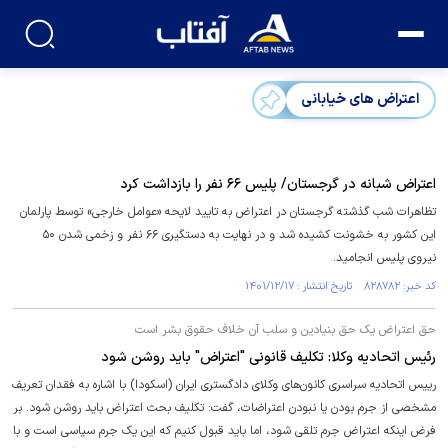
اعتراض های خیابانی
اعتراض شبانه در گرجستان/ پلیس ۶۶ نفر را بازداشت کرد
تظاهرات شب گذشته گرجستان در اعتراض به تایید لایحه «عوامل خارجی» توسط پارلمان
این کشور به خشونت کشیده شد و در نهایت به دستگیری ۶۶ نفر و زخمی شدن ۵۰
نیروی پلیس انجامید.
کد خبر: ۸۲۸۷۸۲ تاریخ انتشار : ۱۴۰۱/۱۲/۱۷
حق اعتراض یک حق بنیادین و سلب آن خلاف حقوق بشر است
رئیس اتحادیه وکلا: تکلیف قانونی "اعتراض" باید روشن شود
رییس اتحادیه سراسری کانون‌های وکلای دادگستری ایران (اسکودا) با اشاره به فقدان تعریف
مشخصی از جرم بودن یا نبودن اعتراضات، گفت: تکلیف بحث اعتراض باید روشن شود. بر
فرض اینکه اعتراض جرم تلقی شود، اما باید قبول کنیم که این یک جرم سیاسی است و با