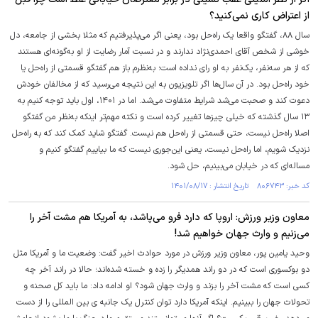
از اعتراض کاری نمی‌کنید؟
سال ۸۸، گفتگو واقعا یک راه‌حل بود، یعنی اگر می‌پذیرفتیم که مثلا بخشی از جامعه، دل
خوشی از شخص آقای احمدی‌نژاد ندارند و در نسبت آمار رضایت از او به‌گونه‌ای هستند
که از هر سه‌نفر، یک‌نفر به او رای نداده است؛ به‌نظرم باز هم گفتگو قسمتی از راه‌حل یا
خود راه‌حل بود. در آن سال‌ها اگر تلویزیون به این نتیجه می‌رسید که از مخالفان خودش
دعوت کند و صحبت می‌شد شرایط متفاوت می‌شد. اما در ۱۴۰۱، اول باید توجه کنیم به
۱۳ سال گذشته که خیلی چیز‌ها تغییر کرده است و نکته مهم‌تر اینکه به‌نظر من گفتگو
اصلا راه‌حل نیست، حتی قسمتی از راه‌حل هم نیست. گفتگو شاید کمک کند که به راه‌حل
نزدیک شویم، اما راه‌حل نیست، یعنی این‌جوری نیست که ما بیاییم گفتگو کنیم و
مساله‌ای که در خیابان می‌بینیم، حل شود.
کد خبر: ۸۰۶۷۴۳ تاریخ انتشار : ۱۴۰۱/۰۸/۱۷
معاون وزیر ورزش: اروپا که دارد فرو می‌پاشد، به آمریکا هم مشت آخر را
می‌زنیم و وارث جهان خواهیم شد!
وحید یامین پور، معاون وزیر ورزش در مورد حوادث اخیر گفت: وضعیت ما و آمریکا مثل
دو بوکسوری است که در دو راند همدیگر را زده و خسته شده‌اند؛ حالا در راند آخر چه
کسی است که مشت آخر را بزند و وارث جهان شود؟ او ادامه داد: ما باید کل صحنه و
تحولات جهان را ببینیم. اینکه آمریکا دارد توان کنترل یک جانبه ی بین المللی را از دست