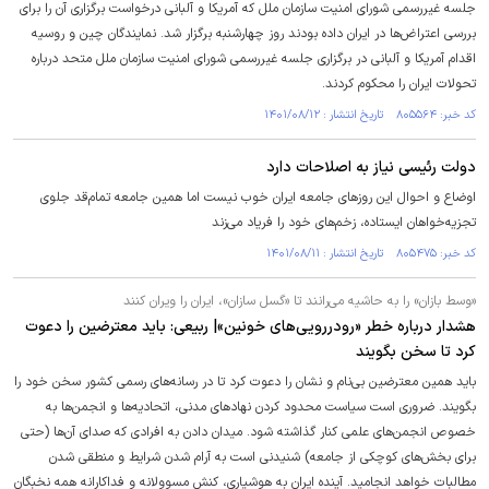
جلسه غیررسمی شورای امنیت سازمان ملل که آمریکا و آلبانی درخواست برگزاری آن را برای
بررسی اعتراض‌ها در ایران داده بودند روز چهارشنبه برگزار شد. نمایندگان چین و روسیه
اقدام آمریکا و آلبانی در برگزاری جلسه غیررسمی شورای امنیت سازمان ملل متحد درباره
تحولات ایران را محکوم کردند.
کد خبر: ۸۰۵۵۶۴ تاریخ انتشار : ۱۴۰۱/۰۸/۱۲
دولت رئیسی نیاز به اصلاحات دارد
اوضاع و احوال این روزهای جامعه ایران خوب نیست اما همین جامعه تمام‌قد جلوی
تجزیه‌خواهان ایستاده، زخم‌های خود را فریاد می‌زند
کد خبر: ۸۰۵۴۷۵ تاریخ انتشار : ۱۴۰۱/۰۸/۱۱
«وسط بازان» را به حاشیه می‌رانند تا «گسل سازان»، ایران را ویران کنند
هشدار درباره خطر «رودررویی‌های خونین»| ربیعی: باید معترضین را دعوت
کرد تا سخن بگویند
باید همین معترضین بی‌نام و نشان را دعوت کرد تا در رسانه‌های رسمی کشور سخن خود را
بگویند. ضروری است سیاست محدود کردن نهاد‌های مدنی، اتحادیه‌ها و انجمن‌ها به
خصوص انجمن‌های علمی کنار گذاشته شود. میدان دادن به افرادی که صدای آن‌ها (حتی
برای بخش‌های کوچکی از جامعه) شنیدنی است به آرام شدن شرایط و منطقی شدن
مطالبات خواهد انجامید. آینده ایران به هوشیاری، کنش مسوولانه و فداکارانه همه نخبگان