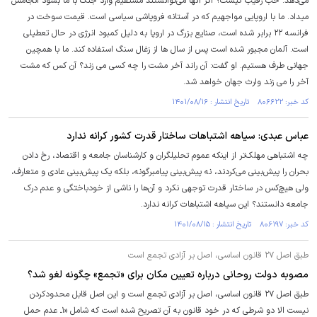
می‌دهد. خب رقیب کیست؟ اگر آنها می‌توانستند مستقیم وارد جنگ با ما بشود انجامش
میداد. ما با اروپایی مواجهیم که در آستانه فروپاشی سیاسی است. قیمت سوخت در
فرانسه ۲۲ برابر شده است، صنایع بزرگ در اروپا به دلیل کمبود انرژی در حال تعطیلی
است. آلمان مجبور شده است پس از سال ها از زغال سنگ استفاده کند. ما با همچین
جهانی طرف هستیم. او گفت: آن راند آخر مشت را چه کسی می زند؟ آن کس که مشت
آخر را می زند وارث جهان خواهد شد.
کد خبر: ۸۰۶۶۲۲ تاریخ انتشار : ۱۴۰۱/۰۸/۱۶
عباس عبدی: سیاهه اشتباهات ساختار قدرت کشور کرانه ندارد
چه اشتباهی مهلک‌تر از اینکه عموم تحلیلگران و کارشناسان جامعه و اقتصاد، رخ دادن
بحران را پیش‌بینی می‌کردند، نه پیش‌بینی پیامبرگونه، بلکه یک پیش‌بینی عادی و متعارف،
ولی هیچ‌کس در ساختار قدرت توجهی نکرد و آن‌ها را ناشی از خودباختگی و عدم درک
جامعه دانستند؟ این سیاهه اشتباهات کرانه ندارد.
کد خبر: ۸۰۶۱۹۷ تاریخ انتشار : ۱۴۰۱/۰۸/۱۵
طبق اصل ۲۷ قانون اساسی، اصل بر آزادی تجمع است
مصوبه دولت روحانی درباره تعیین مکان برای «تجمع» چگونه لغو شد؟
طبق اصل ۲۷ قانون اساسی، اصل بر آزادی تجمع است و این اصل قابل محدودکردن
نیست الا دو شرطی که در خود قانون به آن تصریح شده است که شامل «۱ـ عدم حمل