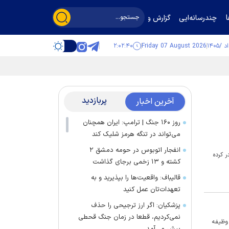
چندرسانه‌ایی
گزارش و گفت‌وگو
۲:۰۲:۴۱
Friday 07 August 2026
پربازدید
آخرین اخبار
روز ۱۶۰ جنگ | ترامپ: ایران همچنان
می‌تواند در تنگه هرمز شلیک کند
انفجار اتوبوس در حومه دمشق ۲
 صادر کرده
کشته و ۱۳ زخمی برجای گذاشت
قالیباف: واقعیت‌ها را بپذیرید و به
تعهدات‌تان عمل کنید
پزشکیان: اگر ارز ترجیحی را حذف
نمی‌کردیم، قطعا در زمان جنگ قحطی
وظیفه