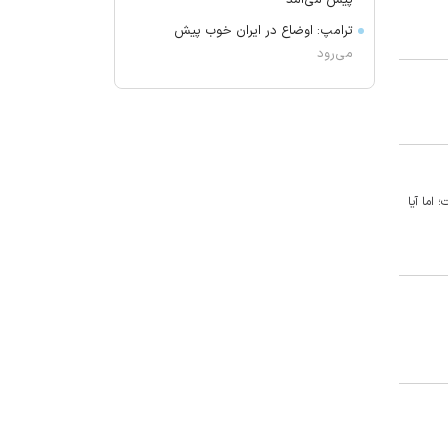
پیش می‌آمد
ترامپ: اوضاع در ایران خوب پیش
می‌رود
برکناری دو مقام ارشد موساد
گفتگوی تلفنی وزرای امور خارجه ایران
و موریتانی
دید افقی در زابل به ۲۵۰۰ متر کاهش
یافت
اما آیا
آمریکا تحریم‌های جدیدی علیه کوبا
اعمال کرد
آمریکا: از پرتاب موشکی کره شمالی
مطلع هستیم
جزئیات طرح مجلس درباره تنگه هرمز
کویت دستور تعطیلی تنها مدرسه
ایرانی را صادر کرد
ضرغامی: تغییر ریل، عین بصیرت است.
فرصت سوزی نکنیم