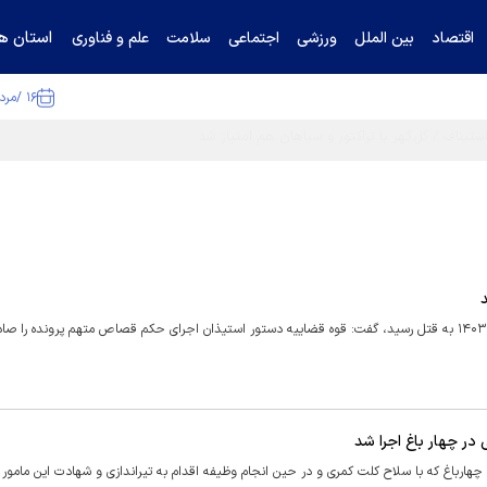
استان ها
اقتصاد
بین الملل
ورزشی
اجتماعی
سلامت
علم و فناوری
۱۶ /مرداد /۱۴۰۵
وکیل مدافع اولیای دم «منصوره قدیری‌جاوید»، خبرنگار ایرنا که آبان ماه ۱۴۰۳ به قتل رسید، گفت: قوه قضاییه دستور استیذان اجرای حکم قصاص متهم پرونده را
ر چهار باغ اجرا شد
باغ که با سلاح کلت کمری و در حین انجام وظیفه اقدام به تیراندازی و شهادت این مامور 