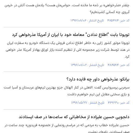
چقدر «عذرخواهی» بر ذمه ما مانده است، حواس‌مان هست؟ یادمان هست آتش در خرمن
آبروی چه کسانی کشیده‌ایم؟
کد خبر: ۴۸۵۴۸۴ تاریخ انتشار : ۱۳۹۶/۰۸/۰۶
تویوتا بابت "اطلاع ندادن" معامله خود با ایران از آمریکا عذرخواهی کرد
تویوتا موتور کشور ژاپن به خاطر اطلاع ندادن فروش یک دستگاه خودرو به سفارت ایران
در هند توسط شرکت زیر مجموعه اش از تنظیم کننده بازار اوراق بهادار آمریکا عذر خواهی
کرد.
کد خبر: ۴۸۴۵۹۴ تاریخ انتشار : ۱۳۹۶/۰۸/۰۲
برانکو: عذرخواهی داور چه فایده دارد؟
سرمربی پرسپولیس گفت: الاهلی در کنار الهلال جزو بهترین تیم‌های عربستان و آسیا است
و بازی سختی مقابل این تیم خواهیم داشت.
کد خبر: ۴۶۹۲۳۰ تاریخ انتشار : ۱۳۹۶/۰۵/۲۷
دلجویی حسین علیزاده از مخاطبانی که ساعت‌ها در صف ایستادند
حسین علیزاده خطاب به مردمی که در مراسم رونمایی از «غمنومه فریدون» چند ساعت در
صف ایستادند، نامه‌ای نوشت.