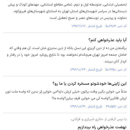
تحصیلی ابتدایی، متوسطه اول و دوم، تمامی مقاطع استثنایی، مهدهای کودک و پیش
دبستانی‌ها در سراسر شهرستان‌های استان تهران به استثنای شهرستان‌های فیروزکوه،
دماوند و پردیس در نوبت‌های عصر و صبح تعطیل است
کد خبر: ۵۰۶۹۸۴ تاریخ انتشار : ۱۳۹۶/۱۱/۱۷
آیا باید عذرخواهی کنم؟
برآشفتن من نه از دين گريزي اين نسل بلكه از دين ستيزي شان است، آن هم وقتي كه
امامان جمعه امروز تهران هيچكدام نخواهند بود تا نتايج رويكرد امروز خود را در رفتار و
كردار آنان ببينند.
کد خبر: ۵۰۲۲۵۰ تاریخ انتشار : ۱۳۹۶/۱۰/۲۴
این ژاپنی‌ها خودشونو مسخره کردن یا ما رو؟
مثلاً می خواین بگین وقت براتون خیلی ارزش داره؟می خواین پُز بدین که واسه ملت تون
ارزش قائلین؟واسه کی می خواین قیف بیاین؟واسه ما؟
کد خبر: ۴۹۰۵۵۷ تاریخ انتشار : ۱۳۹۶/۰۸/۲۹
با درس گرفتن از حائری شیرازی و قرائتی،
نهضت عذرخواهی راه بیندازیم