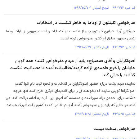
کد خبر: ۴۶۳۳۱۳ تاریخ انتشار : ۱۳۹۶/۰۵/۰۳
عذرخواهي کلينتون از اوباما به خاطر شکست در انتخابات
خبرگزاري آريا - هيلاري کلينتون پس از شکست در انتخابات رياست جمهوري از باراک اوباما
رئيس جمهور سابق آن کشور عذرخواهي کرده است.
کد خبر: ۴۳۹۸۹۳ تاریخ انتشار : ۱۳۹۶/۰۱/۲۹
اصولگرایان و آقای «مصباح» باید از مردم عذرخواهی کنند/ همه کوپن
هایشان را خرج «احمدی نژاد» کردند/«قالیباف» آمده تا عصبانیت شکست
گذشته را خالی کند
نماینده مردم رشت درباره حضور اصولگرایان در انتخابات و نحوه ثبت نام آنها گفت:
اصولگراها کوپنی ندارند که بخواهند آن را برای کاندیدای دیگری خرج کنند آنها هرچه
داشتند برای احمدی نژاد سوزاندند و متاسفم که امروز این افراد به اعلام برائت اکتفا می
کنند در حالی که باید اول عذرخواهی کنند آنها در ظلمی که به کشور رفت شریک هستند.
کد خبر: ۴۳۹۵۲۵ تاریخ انتشار : ۱۳۹۶/۰۱/۲۸
عذرخواهی سخت نیست