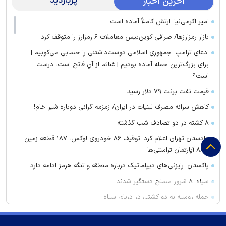
پربازدید
آخرین اخبار
امیر اکرمی‌نیا: ارتش کاملاً آماده است
بازار رمزارز‌ها/ صرافی کوین‌بیس معاملات ۶ رمزارز را متوقف کرد
ادعای ترامپ: جمهوری اسلامی دوست‌داشتنی را حسابی می‌کوبیم |
برای بزرگ‌ترین حمله آماده بودیم | غنائم از آنِ فاتح است، درست
است؟
قیمت نفت برنت ۷۹ دلار رسید
کاهش سرانه مصرف لبنیات در ایران/ زمزمه گرانی دوباره شیر خام!
۸ کشته در دو تصادف شب گذشته
دادستان تهران اعلام کرد: توقیف ۸۶ خودروی لوکس، ۱۸۷ قطعه زمین
و ۸۶ آپارتمان تراستی‌ها
پاکستان: رایزنی‌های دیپلماتیک درباره منطقه و تنگه هرمز ادامه دارد
سپاه: ۸ شرور مسلح دستگیر شدند
حمله روسیه به دو کشتی در دریای سیاه
قیمت جهانی طلا امروز ۱۴۰۵/۰۵/۱۵