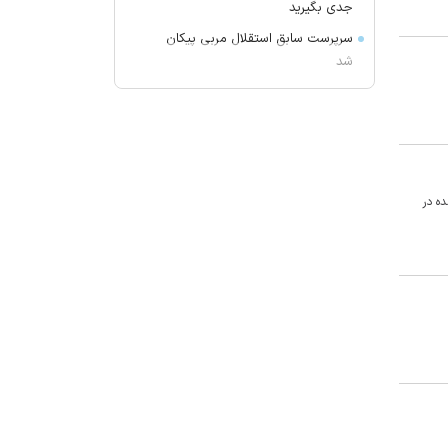
جدی بگیرید
سرپرست سابق استقلال مربی پیکان
شد
راز پخت کوفته تبریزی اصیل
گرانترین خرید کهکشانی‌ها؛ دیومانده
به رئال پیوست
پرویز شاپور را می‌شناسید؟
ه در
تعداد حساب‌های بانکی‌تان را اینجا
ببینید
بازیگر مالزیایی، فیلمساز سال سینمای
آسیا در جشنواره بوسان شد
ترکیب انجام این ۳ کار با قهوه فشار
زیادی به قلب وارد می‌کند
عقب‌نشینی الهلال از خرید بزرگ به
خاطر پول!
جانشین مجیدی شاید در لیگ