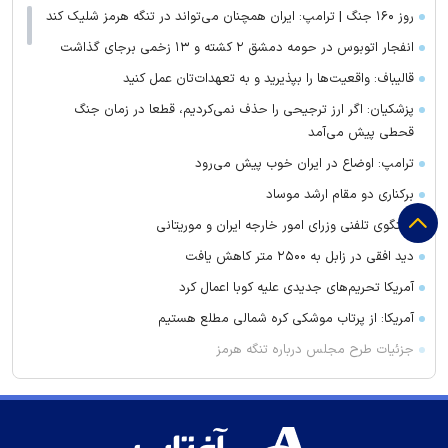
روز ۱۶۰ جنگ | ترامپ: ایران همچنان می‌تواند در تنگه هرمز شلیک کند
انفجار اتوبوس در حومه دمشق ۲ کشته و ۱۳ زخمی برجای گذاشت
قالیباف: واقعیت‌ها را بپذیرید و به تعهدات‌تان عمل کنید
پزشکیان: اگر ارز ترجیحی را حذف نمی‌کردیم، قطعا در زمان جنگ
قحطی پیش می‌آمد
ترامپ: اوضاع در ایران خوب پیش می‌رود
برکناری دو مقام ارشد موساد
گفتگوی تلفنی وزرای امور خارجه ایران و موریتانی
دید افقی در زابل به ۲۵۰۰ متر کاهش یافت
آمریکا تحریم‌های جدیدی علیه کوبا اعمال کرد
آمریکا: از پرتاب موشکی کره شمالی مطلع هستیم
جزئیات طرح مجلس درباره تنگه هرمز
کویت دستور تعطیلی تنها مدرسه ایرانی را صادر کرد
ضرغامی: تغییر ریل، عین بصیرت است. فرصت سوزی نکنیم
زنوزق؛ نگین پلکانی آذربایجان