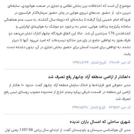
موضوع آن است که اختلافات بین بخش نظامی و تجاری در صنعت هوانوردی، سابقه‌ای
دیرین دارد. از حضور جت‌های نیروی هوایی در زمان حضور سرمایه‌گذار فرانسوی در
فرودگاه امام خمینی (ره) گرفته تا سانحه‌ای که دی‌ماه سال گذشته، به سبب عدم هماهنگی
سامانه یکپارچه پدافند هوایی، منجر به برخورد دو موشک به هواپیمای اوکراینی و
کشته‌شدن 176 سرنشین آن شد. حالا اين اتفاق فرودگاه چابهار-کنارک نشان می‌دهد دو
طرف هنوز به توافقی جامع در پای میز مذاکره نرسیده‌اند که امید می‌رود آنها تا دیر‌تر
نشده، به توافقی برای امنیت آسمان برای حضور بخش تجاری در آن، بدون دغدغه دست
یابند.
کد خبر: ۶۷۱۰۷۶ تاریخ انتشار : ۱۳۹۹/۰۶/۲۴
۱۰هکتار از اراضی منطقه آزاد چابهار رفع تصرف شد
مدیر حقوقی امور قراردادها و املاک سازمان منطقه آزاد چابهار گفت: حدود ۱۰ هکتار از
اراضی این منطقه در قسمت شرقی پیکره پنجم خارج از محدوده مصوب روستای تیس رفع
تصرف شد.
کد خبر: ۶۶۷۵۸۲ تاریخ انتشار : ۱۳۹۹/۰۵/۳۰
شهری ساحلی که امسال باران ندیده
مدیر کل هواشناسی سیستان و بلوچستان گفت: از ابتدای سال زراعی 98-1397 یعنی اول