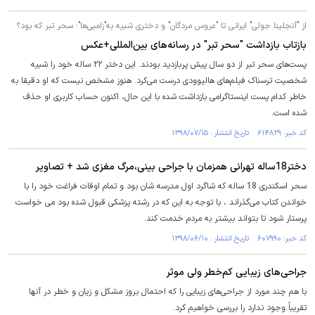
از "آنجلینا جولی" ایرانی تا "عروس مردگان" و دختری شبیه به"زامبی‌ها"؛ سحر تبر که بود؟
بازتاب بازداشت "سحر تبر" در رسانه‌های بین‌المللی+عکس
پست‌های سحر تبر از دو سال پیش پربازدید بودند. این دختر ۲۲ ساله خود را شبیه
شخصیت ترسناک فیلم‌های هالیوودی درست می‌کرد. هنوز مشخص نیست که او دقیقا به
خاطر کدام پست اینستاگرامی بازداشت شده با این حال، اکنون حساب کاربری او حذف
شده است.
کد خبر: ۶۱۴۸۲۹ تاریخ انتشار : ۱۳۹۸/۰۷/۱۵
دختر18ساله تهرانی همزمان با جراحی بینی،مرگ مغزی شد + تصاویر
سحر اسکندری 18 ساله که شاگرد اول مدرسه شان بود و تمام اوقات فراغت خود را با
خواندن کتاب می‌گذراند ، با توجه به این که در رشته پزشکی قبول شده بود می خواست
پرستار شود تا بتواند بیشتر به مردم خدمت کند.
کد خبر: ۶۰۷۹۹۰ تاریخ انتشار : ۱۳۹۸/۰۶/۱۰
جراحی‌های زیبایی کم‌خطر ولی موثر
با هم چند مورد از جراحی‌های زیبایی را که احتمال بروز مشکل و زیان و خطر در آنها
تقریباً وجود ندارد را بررسی خواهیم کرد.