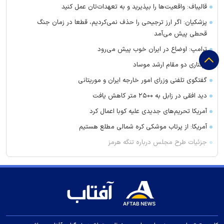
قالیباف: واقعیت‌ها را بپذیرید و به تعهدات‌تان عمل کنید
پزشکیان: اگر ارز ترجیحی را حذف نمی‌کردیم، قطعا در زمان جنگ
قحطی پیش می‌آمد
ترامپ: اوضاع در ایران خوب پیش می‌رود
برکناری دو مقام ارشد موساد
گفتگوی تلفنی وزرای امور خارجه ایران و موریتانی
دید افقی در زابل به ۲۵۰۰ متر کاهش یافت
آمریکا تحریم‌های جدیدی علیه کوبا اعمال کرد
آمریکا: از پرتاب موشکی کره شمالی مطلع هستیم
جزئیات طرح مجلس درباره تنگه هرمز
کویت دستور تعطیلی تنها مدرسه ایرانی را صادر کرد
ضرغامی: تغییر ریل، عین بصیرت است. فرصت سوزی نکنیم
زنوزق؛ نگین پلکانی آذربایجان
جدیدترین فیلم مانی حقیقی در جشنواره نیویورک
کلاهبرداری و پولشویی در قالب شرکت مهاجرتی به کانادا