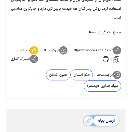
استفاده کرد، روغن بذر کتان هم قیمت پایین‌تری دارد و جایگزین مناسبی
است.
منبع:
خبرگزاری ایسنا
گزارش خطا
پسندها:
۰
https://aftabnews.ir/002YA7
اشتراک گذاری
برچسب‌ها:
مغز انسان
جنین انسان
مواد غذایی خوشمزه
ارسال پیام