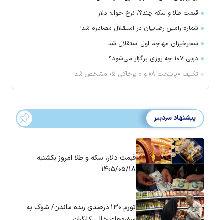
قیمت طلا و سکه چند؟/ نرخ حواله دلار
شماره رامین رضاییان در استقلال مصادره شد!
سحرخیزان مهاجم اول استقلال شد
دربی ۱۰۷ چه روزی برگزار می‌شود؟
تکلیف «پایتخت ۸» و «زیرخاکی ۵» مشخص شد
پیشنهاد سردبیر
قیمت دلار، سکه و طلا امروز یکشنبه
۱۴۰۵/۰۵/۱۸
تورم ۱۳۰ درصدی زنده ماندن/ شوک به
سفره‌های خالی کارگران