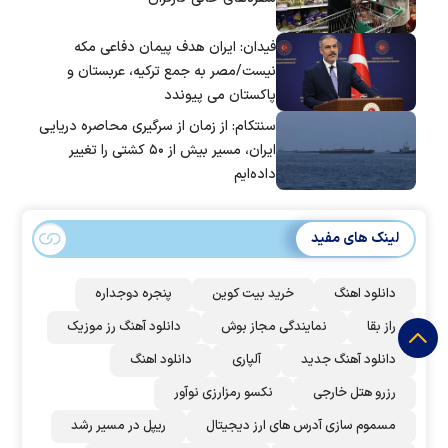
فیدان: ایران هدف پیمان دفاعی مکه
نیست/مصر به جمع ترکیه، عربستان و
پاکستان می پیوندد
سنتکام: از زمان از سرگیری محاصره دریایی
ایران، مسیر بیش از ۵۰ کشتی را تغییر
داده‌ایم
لینک های مفید
دانلود اهنگ
خرید بیت کوین
پنجره دوجداره
راز بقا
نمایندگی مجاز بوش
دانلود آهنگ رز‌ موزیک
دانلود آهنگ جدید
آلپاری
دانلود اهنگ
رزرو هتل خارجی
نکسو رمزارزی نوآور
مسموم سازی آدرس های ارز دیجیتال
ریپل در مسیر رشد