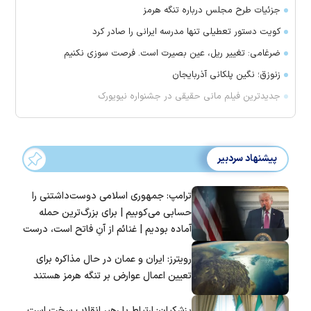
جزئیات طرح مجلس درباره تنگه هرمز
کویت دستور تعطیلی تنها مدرسه ایرانی را صادر کرد
ضرغامی: تغییر ریل، عین بصیرت است. فرصت سوزی نکنیم
زنوزق؛ نگین پلکانی آذربایجان
جدیدترین فیلم مانی حقیقی در جشنواره نیویورک
پیشنهاد سردبیر
ترامپ: جمهوری اسلامی دوست‌داشتنی را
حسابی می‌کوبیم | برای بزرگ‌ترین حمله
آماده بودیم | غنائم از آنِ فاتح است، درست
است؟
رویترز: ایران و عمان در حال مذاکره برای
تعیین اعمال عوارض بر تنگه هرمز هستند
پزشکیان: ارتباط با رهبر انقلاب سخت است