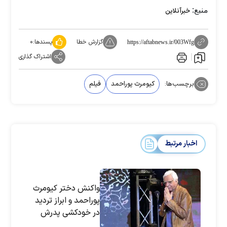
منبع:
خبرآنلاین
گزارش خطا
پسندها:
۰
https://aftabnews.ir/003Wfg
اشتراک گذاری
برچسب‌ها:
کیومرث پوراحمد
فیلم
اخبار مرتبط
واکنش دختر کیومرث
پوراحمد و ابراز تردید
در خودکشی پدرش