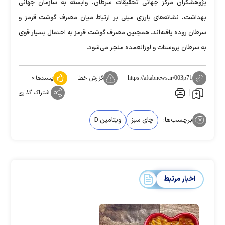
پژوهشگران مرکز جهانی تحقیقات سرطان، وابسته به سازمان جهانی
بهداشت، نشانه‌های بارزی مبنی بر ارتباط میان مصرف گوشت قرمز و
سرطان روده یافته‌اند. همچنین مصرف گوشت قرمز به احتمال بسیار قوی
به سرطان پروستات و لوزالعمده منجر می‌شود.
گزارش خطا
پسندها:
۰
https://aftabnews.ir/003p71
اشتراک گذاری
برچسب‌ها:
چای سبز
ویتامین D‌
اخبار مرتبط