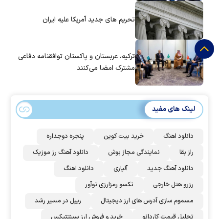
تحریم های جدید آمریکا علیه ایران
ترکیه، عربستان و پاکستان توافقنامه دفاعی
مشترک امضا می‌کنند
لینک های مفید
دانلود اهنگ
خرید بیت کوین
پنجره دوجداره
راز بقا
نمایندگی مجاز بوش
دانلود آهنگ رز‌ موزیک
دانلود آهنگ جدید
آلپاری
دانلود اهنگ
رزرو هتل خارجی
نکسو رمزارزی نوآور
مسموم سازی آدرس های ارز دیجیتال
ریپل در مسیر رشد
تحلیل قیمت کاردانو
خرید و فروش ارز سینتتیکس