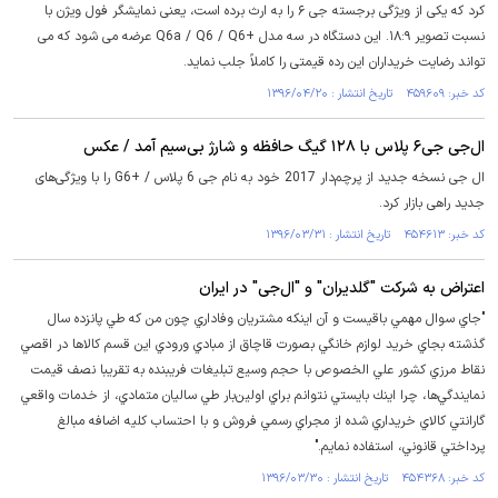
کرد که یکی از ویژگی برجسته جی ۶ را به ارث برده است، یعنی نمایشگر فول ویژن با
نسبت تصویر ۱۸:۹. این دستگاه در سه مدل +Q6a / Q6 / Q6 عرضه می شود که می
تواند رضایت خریداران این رده قیمتی را کاملاً جلب نماید.
کد خبر: ۴۵۹۶۰۹ تاریخ انتشار : ۱۳۹۶/۰۴/۲۰
ال‌جی جی۶ پلاس با ۱۲۸ گیگ حافظه و شارژ بی‌سیم آمد / عکس
ال جی نسخه جدید از پرچم‌دار 2017 خود به نام جی 6 پلاس / +G6 را با ویژگی‌های
جدید راهی بازار کرد.
کد خبر: ۴۵۴۶۱۳ تاریخ انتشار : ۱۳۹۶/۰۳/۳۱
اعتراض به شرکت "گلدیران" و "ال‌جی" در ایران
"جاي سوال مهمي باقيست و آن اينكه مشتريان وفاداري چون من كه طي پانزده سال
گذشته بجاي خريد لوازم خانگي بصورت قاچاق از مبادي ورودي اين قسم كالاها در اقصي
نقاط مرزي كشور علي الخصوص با حجم وسيع تبليغات فریبنده به تقريبا نصف قيمت
نمايندگي‌ها، چرا اينك بايستي نتوانم براي اولين‌بار طي ساليان متمادي، از خدمات واقعي
گارانتي كالاي خريداري شده از مجراي رسمي فروش و با احتساب كليه اضافه مبالغ
پرداختي قانوني، استفاده نمايم."
کد خبر: ۴۵۴۳۶۸ تاریخ انتشار : ۱۳۹۶/۰۳/۳۰