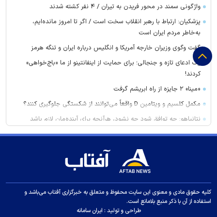
واژگونی سمند در محور فریدن به تیران / ۴ نفر کشته شدند
پزشکیان: ارتباط با رهبر انقلاب سخت است / اگر تا امروز مانده‌ایم،
به‌خاطر مردم ایران است
گفت وگوی وزیران خارجه آمریکا و انگلیس درباره ایران و تنگه هرمز
یک ادعای تازه و جنجالی؛ برای حمایت از اینفانتینو از ما «باج‌خواهی»
کردند!
«مینا» ۲ جایزه از راه ابریشم گرفت
مکمل کلسیم و ویتامین D واقعاً می‌توانند از شکستگی جلوگیری کنند؟
نتانیاهو: چه توافق شود چه نشود، هرآنچه برای آینده‌مان لازم باشد
انجام خواهیم داد
غریب آبادی: تفاهم ایران و عمان درباره ترتیبات تنگه هرمز در آستانه
نهایی شدن است
برنده واقعی تیم ملی در جام جهانی یک پرسپولیسی بود!
۵ تغییر ساده برای افزایش گردش خون در بدن
کلیه حقوق مادی و معنوی این سایت محفوظ و متعلق به خبرگزاری آفتاب می‌باشد و
پرسپولیس سرمربی تیم چهارم جدول را به خدمت گرفت
استفاده از آن با ذکر منبع بلامانع است.
طراحی و تولید :
ایران سامانه
ماجرای خواهرخواندگی استقلال و تیم افغانستانی چه بود؟