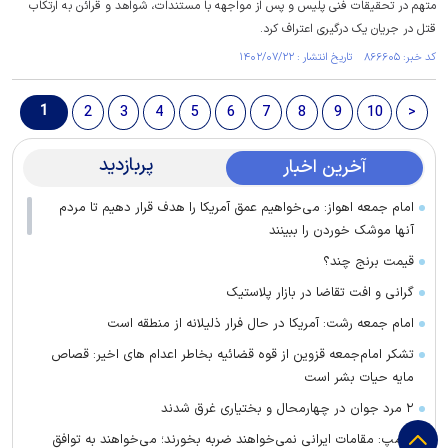
متهم در تحقیقات فنی پلیس و پس از مواجهه با مستندات، شواهد و قرائن به ارتکاب
قتل در جریان یک درگیری اعتراف کرد.
کد خبر: ۸۶۶۶۰۵ تاریخ انتشار : ۱۴۰۲/۰۷/۲۲
1
2
3
4
5
6
7
8
9
10
>
پربازدید
آخرین اخبار
امام جمعه اهواز: می‌خواهیم عمق آمریکا را هدف قرار دهیم تا مردم
آنها موشک خوردن را ببینند
قیمت برنج چند؟
گرانی و افت تقاضا در بازار پلاستیک
امام جمعه رشت: آمریکا در حال فرار ذلیلانه از منطقه است
تشکر امام‌جمعه قزوین از قوه قضائیه بخاطر اعدام های اخیر: قصاص
مایه حیات بشر است
۲ مرد جوان در چهارمحال و بختیاری غرق شدند
ترامپ: مقامات ایرانی نمی‌خواهند ضربه بخورند؛ می‌خواهند به توافق