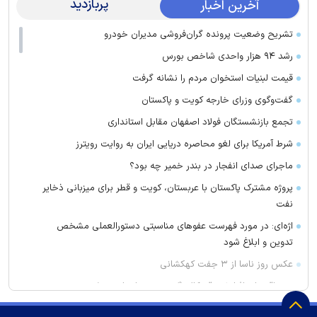
پربازدید
آخرین اخبار
تشریح وضعیت پرونده گران‌فروشی مدیران خودرو
رشد ۹۴ هزار واحدی شاخص بورس
قیمت لبنیات استخوان مردم را نشانه گرفت
گفت‌وگوی وزرای خارجه کویت و پاکستان
تجمع بازنشستگان فولاد اصفهان مقابل استانداری
شرط آمریکا برای لغو محاصره دریایی ایران به روایت رویترز
ماجرای صدای انفجار در بندر خمیر چه بود؟
پروژه مشترک پاکستان با عربستان، کویت و قطر برای میزبانی ذخایر
نفت
اژه‌ای: در مورد فهرست عفو‌های مناسبتی دستورالعملی مشخص
تدوین و ابلاغ شود
عکس روز ناسا از ۳ جفت کهکشانی
وزیر اقتصاد: افزایش رقم کالابرگ به زودی انجام می‌شود
کیفرخواست برای ۶ نفر از کارکنان گرمسار به اتهام اختلاس، جعل و