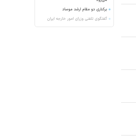
می‌رود
برکناری دو مقام ارشد موساد
گفتگوی تلفنی وزرای امور خارجه ایران
و موریتانی
دید افقی در زابل به ۲۵۰۰ متر کاهش
یافت
آمریکا تحریم‌های جدیدی علیه کوبا
اعمال کرد
آمریکا: از پرتاب موشکی کره شمالی
مطلع هستیم
جزئیات طرح مجلس درباره تنگه هرمز
کویت دستور تعطیلی تنها مدرسه
ایرانی را صادر کرد
ضرغامی: تغییر ریل، عین بصیرت است.
فرصت سوزی نکنیم
زنوزق؛ نگین پلکانی آذربایجان