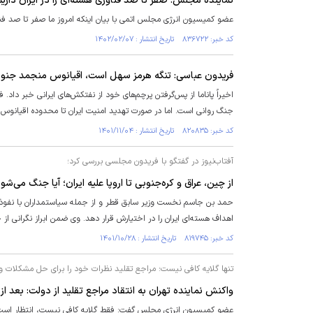
نماینده مجلس: صفر تا صد فناوری هسته‌ای را در ایران داریم
عضو کمیسیون انرژی مجلس اتمی با بیان اینکه امروز ما صفر تا صد فناور
کد خبر: ۸۳۶۷۲۲ تاریخ انتشار : ۱۴۰۲/۰۲/۰۷
فریدون عباسی: تنگه هرمز سهل است، اقیانوس منجمد جنوبی
اخیراً پاناما از پس‌گرفتن پرچم‌های خود از نفتکش‌های ایرانی خبر داد
جنگ روانی است. اما در صورت تهدید امنیت ایران تا محدوده اقیانوس
کد خبر: ۸۲۰۸۳۵ تاریخ انتشار : ۱۴۰۱/۱۱/۰۴
آفتاب‌نیوز در گفتگو با فریدون مجلسی بررسی کرد؛
از چین، عراق و کره‌جنوبی تا اروپا علیه ایران؛ آیا جنگ می‌شو
حمد بن جاسم نخست وزیر سابق قطر و از جمله سیاستمداران با نفوذ این
اهداف هسته‌ای ایران را در اختیارش قرار دهد. وی ضمن ابراز نگرانی از
کد خبر: ۸۱۹۷۴۵ تاریخ انتشار : ۱۴۰۱/۱۰/۲۸
تنها گلایه کافی نیست؛ مراجع تقلید نظرات خود را برای حل مشکلات و
واکنش نماینده تهران به انتقاد مراجع تقلید از دولت: بعد از ۴۳ سال باید بازنگری‌های لازم را با منطق و عقل داشته باشی
عضو کمیسیون انرژی مجلس گفت: فقط گلایه کافی نیست، انتظار است که