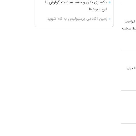
پاکسازی بدن و حفظ سلامت گوارش با
این میوه‌ها
زمین آکادمی پرسپولیس به نام شهید
 ناراحت
ماکان
رایط سخت
چرا مردم به فال، طالع‌بینی، آسترولوژی
و پیشگویی علاقه دارند؟
پرسپولیس برای تارتار کاری کرد که کسی
جرأتش را نداشت
مذاکره استقلال برای میزبانی در فولاد
 برای
آرنا
برد مهم اسماعیل کارتال در لیگ
قهرمانان اروپا
بازیکن ناکام استقلال مسائل امنیتی را
بهانه کرد
العربیه: تماس‌های غیرمستقیم ایران و
آمریکا آغاز شده است
رکوردشکنی در خرید تضمینی گندم