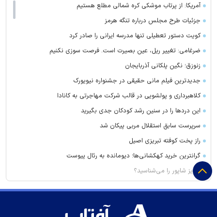
آمریکا: از پرتاب موشکی کره شمالی مطلع هستیم
جزئیات طرح مجلس درباره تنگه هرمز
کویت دستور تعطیلی تنها مدرسه ایرانی را صادر کرد
ضرغامی: تغییر ریل، عین بصیرت است. فرصت سوزی نکنیم
زنوزق؛ نگین پلکانی آذربایجان
جدیدترین فیلم مانی حقیقی در جشنواره نیویورک
کلاهبرداری و پولشویی در قالب شرکت مهاجرتی به کانادا
این درد‌ها را در سنین رشد کودکان جدی بگیرید
سرپرست سابق استقلال مربی پیکان شد
راز پخت کوفته تبریزی اصیل
گرانترین خرید کهکشانی‌ها؛ دیومانده به رئال پیوست
پرویز شاپور را می‌شناسید؟
تعداد حساب‌های بانکی‌تان را اینجا ببینید
بازیگر مالزیایی، فیلمساز سال سینمای آسیا در جشنواره بوسان شد
ترکیب انجام این ۳ کار با قهوه فشار زیادی به قلب وارد می‌کند