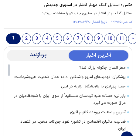
عکس/ استایل گنگ مهناز افشار در استوری جدیدش
استایل گنگ مهناز افشار در استوری جدیدش را مشاهده می‌کنید.
کد خبر: ۹۳۶۹۶۵ تاریخ انتشار : ۱۴۰۳/۰۶/۲۸
1
2
3
4
5
6
7
8
9
10
11
>
پربازدید
آخرین اخبار
مغز انسان چگونه بزرگ شد؟
پزشکیان: تهدید‌های امروز واشنگتن ادامه همان ذهنیت هیروشیماست
حمله پهپادی به پالایشگاه الزاویه در لیبی
بارزانی: حملات علیه کردستان مستقیماً از سوی ایران یا شبه‌نظامیان در
عراق صورت می‌گیرد
آخرین وضعیت پرونده کلثوم اکبری
فعالیت مافیای اقتصادی در کشور/ نفوذ جریانات مخرب در اقتصاد
ایران