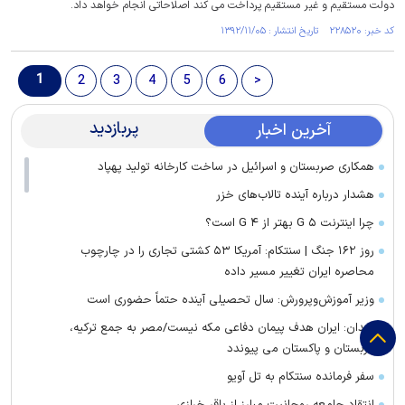
دولت مستقیم و غیر مستقیم پرداخت می کند اصلاحاتی انجام خواهد داد.
کد خبر: ۲۲۸۵۲۰ تاریخ انتشار : ۱۳۹۲/۱۱/۰۵
1
2
3
4
5
6
>
پربازدید
آخرین اخبار
همکاری صربستان و اسرائیل در ساخت کارخانه تولید پهپاد
هشدار درباره آینده تالاب‌های خزر
چرا اینترنت ۵ G بهتر از ۴ G است؟
روز ۱۶۲ جنگ | سنتکام: آمریکا ۵۳ کشتی تجاری را در چارچوب
محاصره ایران تغییر مسیر داده
وزیر آموزش‌وپرورش: سال تحصیلی آینده حتماً حضوری است
فیدان: ایران هدف پیمان دفاعی مکه نیست/مصر به جمع ترکیه،
عربستان و پاکستان می پیوندد
سفر فرمانده سنتکام به تل آویو