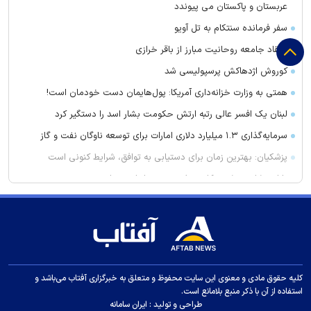
عربستان و پاکستان می پیوندد
سفر فرمانده سنتکام به تل آویو
انتقاد جامعه روحانیت مبارز از باقر خرازی
کوروش اژدهاکش پرسپولیسی شد
همتی به وزارت خزانه‌داری آمریکا: پول‌هایمان دست خودمان است!
لبنان یک افسر عالی رتبه ارتش حکومت بشار اسد را دستگیر کرد
سرمایه‌گذاری ۱.۳ میلیارد دلاری امارات برای توسعه ناوگان نفت و گاز
پزشکیان: بهترین زمان برای دستیابی به توافق، شرایط کنونی است
با این شام خوشمزه کلسترول بد خود را پایین بیاورید
تفاهم‌نامه همکاری شورای شهر و دانشگاه تبریز امضا شد
فریب این دارو‌ها را نخورید باعث لاغری شما نمی‌شوند
آمادگی شبستر برای بحران
این علائم می‌گوید به زودی یک حمله قلبی رخ می‌دهد
کلیه حقوق مادی و معنوی این سایت محفوظ و متعلق به خبرگزاری آفتاب می‌باشد و
نخست‌وزیر کردستان عراق: منطقه ما نمی‌خواهد بخشی از هیچ
استفاده از آن با ذکر منبع بلامانع است.
درگیری باشد
طراحی و تولید :
ایران سامانه