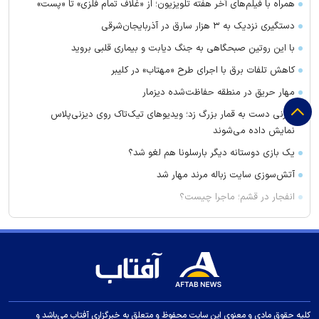
همراه با فیلم‌های آخر هفته تلویزیون؛ از «غلاف تمام فلزی» تا «پست»
دستگیری نزدیک به ۳ هزار سارق در آذربایجان‌شرقی
با این روتین صبحگاهی به جنگ دیابت و بیماری قلبی بروید
کاهش تلفات برق با اجرای طرح «مهتاب» در کلیبر
مهار حریق در منطقه حفاظت‌شده دیزمار
دیزنی دست به قمار بزرگ زد؛ ویدیو‌های تیک‌تاک روی دیزنی‌پلاس
نمایش داده می‌شوند
یک بازی دوستانه دیگر بارسلونا هم لغو شد؟
آتش‌سوزی سایت زباله مرند مهار شد
انفجار در قشم؛ ماجرا چیست؟
قیمت ۱۰ ارز دیجیتال بزرگ
قیمت نفت صعودی ماند؛ ۸۳ دلار
۷ سارق حرفه‌ای در بابل دستگیر شدند
اختلال سامانه تأمین اجتماعی؛ برخی نسخه‌های بیماران آزاد محاسبه
شد
کلیه حقوق مادی و معنوی این سایت محفوظ و متعلق به خبرگزاری آفتاب می‌باشد و