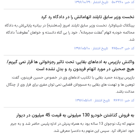
کد خبر: ۵۰۳۲۶۰ تاریخ انتشار : ۱۳۹۶/۱۰/۲۹
نخست وزیر سابق تایلند اتهاماتش را در دادگاه رد کرد
یینگلاک شیناواترا، نخست وزیر سابق تایلند امروز (سه‌شنبه) در بیانیه پایانی‌اش به دادگاه
محاکمه خودبه اتهام "غفلت مجرمانه"، خود را بی گناه دانسته و خواهان "عطوفت" دادگاه
شد.
کد خبر: ۴۶۵۰۰۳ تاریخ انتشار : ۱۳۹۶/۰۵/۱۰
واکنش بازپرس به ادعاهای بقایی: تحت تاثیر رجزخوانی ها قرار نمی گیریم/
هیچ صحبتی در مورد اتهام فریدون رد و بدل نشده است
بازپرس پرونده حمید بقایی با تکذیب ادعاهای وی در خصوص حسین فریدون، گفت:
توهین ها و تهمت های بقایی به مسوولان قضایی نمی توان مفری برای فرار وی از چنگال
عدالت باشد.
کد خبر: ۴۶۴۱۱۱ تاریخ انتشار : ۱۳۹۶/۰۵/۰۷
به فروش گذاشتن خودرو 130 میلیونی به قیمت 45 میلیون در دیوار
متهم که یک نوجوان 13 ساله بود به همراه پدرش در اداره پلیس حاضر شد و به جرم
خود اعتراف کرد. سپس این متهم به دادسرا معرفی شد.