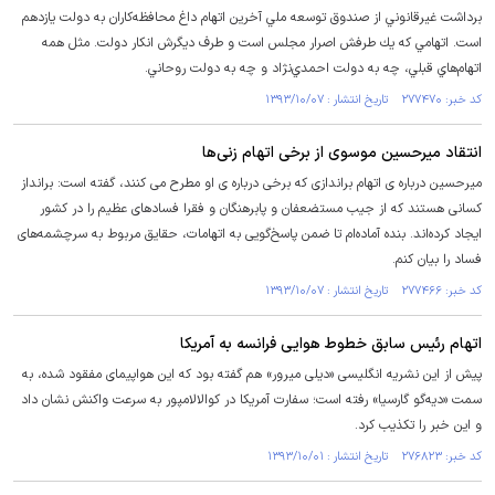
برداشت غيرقانوني از صندوق توسعه ملي آخرين اتهام داغ محافظه‌كاران به دولت يازدهم
است. اتهامي كه يك طرفش اصرار مجلس است و طرف ديگرش انكار دولت. مثل همه
اتهام‌هاي قبلي، چه به دولت احمدي‌نژاد و چه به دولت روحاني.
کد خبر: ۲۷۷۴۷۰ تاریخ انتشار : ۱۳۹۳/۱۰/۰۷
انتقاد میرحسین موسوی از برخی اتهام زنی‌ها
میرحسین درباره ی اتهام براندازی که برخی درباره ی او مطرح می کنند، گفته است: برانداز
کسانی هستند که از جیب مستضعفان و پابرهنگان و فقرا فسادهای عظیم را در کشور
ایجاد کرده‌اند. بنده آماده‌ام تا ضمن پاسخ‌گویی به اتهامات، حقایق مربوط به سرچشمه‌های
فساد را بیان کنم.
کد خبر: ۲۷۷۴۶۶ تاریخ انتشار : ۱۳۹۳/۱۰/۰۷
اتهام رئیس‌ سابق خطوط هوایی فرانسه به آمریکا
پیش از این نشریه انگلیسی «دیلی میرور» هم گفته بود که این هواپیمای مفقود شده، به
سمت «دیه‌گو گارسیا» رفته است؛ سفارت آمریکا در کوالالامپور به سرعت واکنش نشان داد
و این خبر را تکذیب کرد.
کد خبر: ۲۷۶۸۲۳ تاریخ انتشار : ۱۳۹۳/۱۰/۰۱