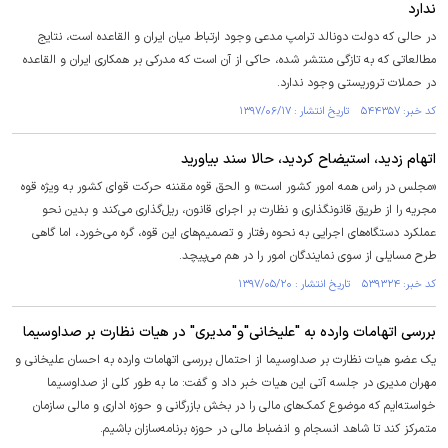
ندارد
در حالی که دولت دونالد ترامپ مدعی وجود ارتباط میان ایران و القاعده است، نتایج
مطالعاتی که به تازگی منتشر شده، حاکی از آن است که مدرکی بر همکاری ایران و القاعده
در حملات تروریستی وجود ندارد.
کد خبر: ۵۴۴۳۵۷ تاریخ انتشار : ۱۳۹۷/۰۶/۱۷
اتهام زدید، استیضاح کردید، حالا سند بیاورید
«مجلس در راس همه امور کشور است» و الحق قوه مقننه حرکت قوای کشور به ویژه قوه
مجریه را از طریق قانونگذاری و نظارت بر اجرای قانون، ریل‌گذاری می‌کند و بدین نحو
عملکرد دستگاه‌های اجرایی به نحوه رفتار و تصمیم‌های این قوه، گره می‌خورد، اما گاهی
طرح مسایلی از سوی نمایندگان امور را در هم می‌پیچد.
کد خبر: ۵۳۹۳۲۴ تاریخ انتشار : ۱۳۹۷/۰۵/۲۰
بررسی اتهامات وارده به "علیخانی"و"مدیری" در هیات نظارت بر صداوسیما
یک عضو هیات نظارت بر صداوسیما از احتمال بررسی اتهامات وارده به احسان علیخانی و
مهران مدیری در جلسه آتی این هیات خبر داد و گفت: ما به طور کلی از صداوسیما
خواسته‌ایم که موضوع کمک‌های مالی را در بخش بازرگانی و حوزه اداری و مالی سازمان
متمرکز کند تا شاهد انسجام و انضباط مالی در حوزه برنامه‌سازان باشیم.