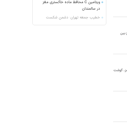
ویتامین C محافظ ماده خاکستری مغز
در سالمندان
خطیب جمعه تهران: دشمن شکست
مفتضحانه خورده و به التماس افتاده؛
ادبیات باخت را هم بلد نیست!/ شاهد
گوشت قرمز و مرغ بین
ترویج بی حیایی با سواستفاده از
شرایط جنگی هستیم
واکنش محمد مهاجری به اظهارات
جنجالی باقر خرازی: لباس دین را از تن
بیرون کنید
مز، گوشت
ژیلا هدائی درگذشت
لغو افزایش تعرفه و تصاعد پلکانی
بهای برق مشترکین کشاورزی
یونیسف: ۳۰۰ کودک طی ۳۰۰ روز آتش
بس در غزه به شهادت رسیده اند
پیش بینی هوای چهارمحال و بختیاری
تا اواسط هفته آینده