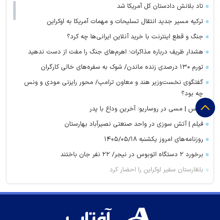
تاد بلانش دادستان کل آمریکا شد
ترکیه مسیر جدید انتقال تسلیحات و مهمات آمریکا به اوکراین
جنگ و قطع اینترنت با خرید آنلاین ایرانی‌ها چه کرد؟
هشدار ظریف درباره مذاکرات؛ اهرم‌های جنگ را مفت از دست ندهید
تورم ۱۳۰ درصدی زنده ماندن/ شوک به سفره‌های خالی کارگران
گفتگوی نخست‌وزیر هند و معاون ترامپ/ محور رایزنی مودی و ونس
چه بود؟
عکس | مسی در روساریو؛ آخرین وداع با پدر
فیلم | آتش سوزی در واحد صنعتی نصیرآباد بهارستان
روزنامه‌های امروز یکشنبه ۱۴۰۵/۰۵/۱۸
برخورد ۲ دستگاه اتوبوس در نیجر/ ۲۲ نفر جان باختند
بلغارستان سفیر اوکراین را احضار کرد
هواشناسی ۱۴۰۵/۰۵/۱۸؛ رگبار باران در ارتفاعات البرز مرکزی و اردبیل
انفجار در تاسیسات گازی شهر جبیل عربستان
اوکراین: حداقل به یکسال زمان برای ساخت موشک‌های پاتریوت نیاز