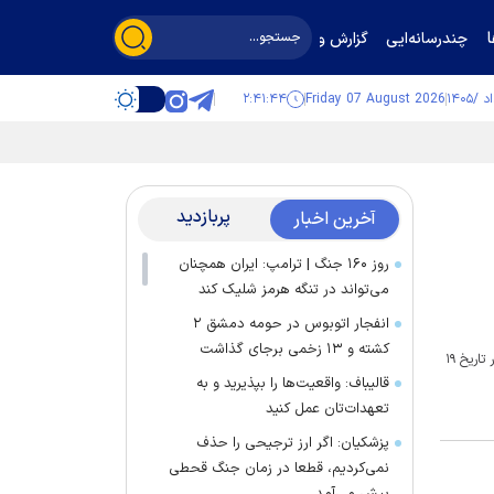
چندرسانه‌ایی
گزارش و گفت‌وگو
۲:۴۱:۴۴
Friday 07 August 2026
پربازدید
آخرین اخبار
روز ۱۶۰ جنگ | ترامپ: ایران همچنان
می‌تواند در تنگه هرمز شلیک کند
انفجار اتوبوس در حومه دمشق ۲
کشته و ۱۳ زخمی برجای گذاشت
مرکز ملی ذخایر ژنتیکی و زیستی ایران به مناسبت روز ملی ذخایر ژنتیکی و زیستی، وبینار"اهمیت حفاظت و بکارگیری ذخایر ژنتیکی و زیستی به عنوان ثروت ملی "را در تاریخ ۱۹
قالیباف: واقعیت‌ها را بپذیرید و به
تعهدات‌تان عمل کنید
پزشکیان: اگر ارز ترجیحی را حذف
نمی‌کردیم، قطعا در زمان جنگ قحطی