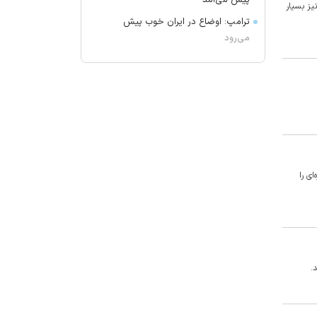
پیش می‌آمد
 بیماری ضعف عضلانی آتروفی(SMA) که در کشور ما نیز بسیار
ترامپ: اوضاع در ایران خوب پیش
می‌رود
برکناری دو مقام ارشد موساد
گفتگوی تلفنی وزرای امور خارجه ایران
و موریتانی
دید افقی در زابل به ۲۵۰۰ متر کاهش
یافت
آمریکا تحریم‌های جدیدی علیه کوبا
اعمال کرد
ی را
آمریکا: از پرتاب موشکی کره شمالی
مطلع هستیم
جزئیات طرح مجلس درباره تنگه هرمز
کویت دستور تعطیلی تنها مدرسه
.
ایرانی را صادر کرد
ضرغامی: تغییر ریل، عین بصیرت است.
فرصت سوزی نکنیم